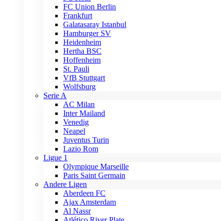
FC Union Berlin
Frankfurt
Galatasaray Istanbul
Hamburger SV
Heidenheim
Hertha BSC
Hoffenheim
St. Pauli
VfB Stuttgart
Wolfsburg
Serie A
AC Milan
Inter Mailand
Venedig
Neapel
Juventus Turin
Lazio Rom
Ligue 1
Olympique Marseille
Paris Saint Germain
Andere Ligen
Aberdeen FC
Ajax Amsterdam
Al Nassr
Atlético River Plate