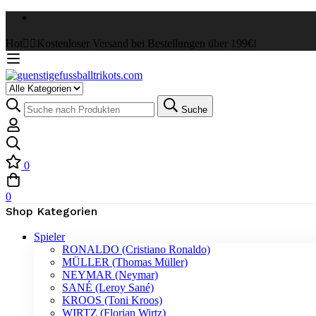
Hot
✌🏼Kostenloser Versand bei Bestellungen über 199€!
Select
a
Suche
Suche
Category
nach:
0
0
Shop Kategorien
Spieler
RONALDO (Cristiano Ronaldo)
MÜLLER (Thomas Müller)
NEYMAR (Neymar)
SANÉ (Leroy Sané)
KROOS (Toni Kroos)
WIRTZ (Florian Wirtz)