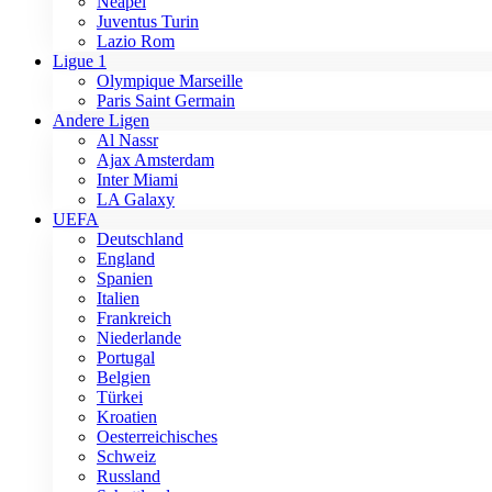
Neapel
Juventus Turin
Lazio Rom
Ligue 1
Olympique Marseille
Paris Saint Germain
Andere Ligen
Al Nassr
Ajax Amsterdam
Inter Miami
LA Galaxy
UEFA
Deutschland
England
Spanien
Italien
Frankreich
Niederlande
Portugal
Belgien
Türkei
Kroatien
Oesterreichisches
Schweiz
Russland