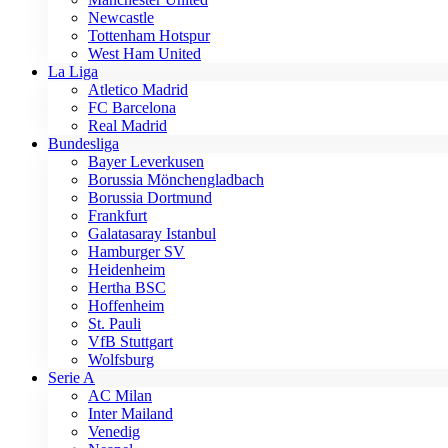
Newcastle
Tottenham Hotspur
West Ham United
La Liga
Atletico Madrid
FC Barcelona
Real Madrid
Bundesliga
Bayer Leverkusen
Borussia Mönchengladbach
Borussia Dortmund
Frankfurt
Galatasaray Istanbul
Hamburger SV
Heidenheim
Hertha BSC
Hoffenheim
St. Pauli
VfB Stuttgart
Wolfsburg
Serie A
AC Milan
Inter Mailand
Venedig