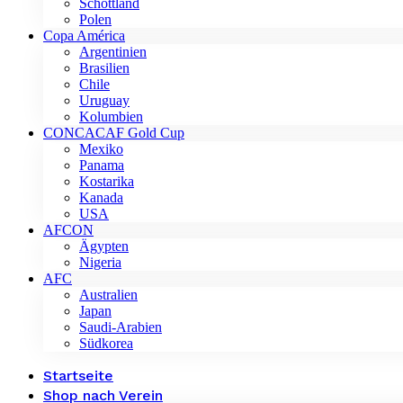
Schottland
Polen
Copa América
Argentinien
Brasilien
Chile
Uruguay
Kolumbien
CONCACAF Gold Cup
Mexiko
Panama
Kostarika
Kanada
USA
AFCON
Ägypten
Nigeria
AFC
Australien
Japan
Saudi-Arabien
Südkorea
Startseite
Shop nach Verein