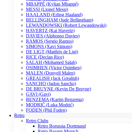
MBAPPÉ (Kylian Mbappé)
MESSI (Lionel Messi)
HAALAND (Erling Haaland)
BELLINGHAM (Jude Bellingham)
LEWANDOWSKI (Robert Lewandowski)
HAVERTZ (Kai Havertz)
DAVIES (Alphonso Davies)
RAMOS (Sergio Ramos)
SIMONS (Xavi Simons)
DE LIGT (Matthijs de Ligt)
RICE (Declan Rice)
SALAH (Mohamed Salah)
OSIMHEN (Victor Osimhen)
MALEN (Donyell Malen)
GREALISH (Jack Grealish)
SANCHO (Jadon Sancho)
DE BRUYNE (Kevin De Bruyne)
GAVI (Gavi)
BENZEMA (Karim Benzema)
MODRIĆ (Luka Modrić)
FODEN (Phil Foden)
Retro
Retro Clubs
Retro Borussia Dortmund
Retro Bayern Munich