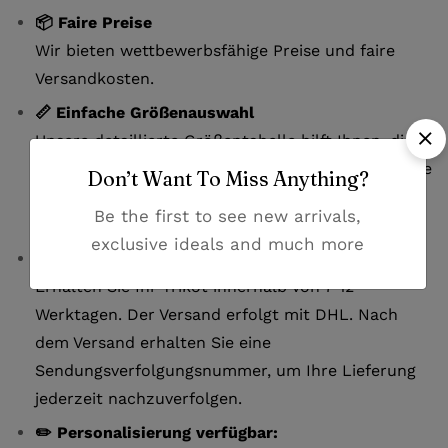
📦 Faire Preise
Wir bieten wettbewerbsfähige Preise und faire
Versandkosten.
📏 Einfache Größenauswahl
Unsere detaillierte Größentabelle hilft Ihnen, die
perfekte Passform zu finden. Bei Fragen zur Größe
Don’t Want To Miss Anything?
kontaktieren Sie uns bitte per E-Mail oder
Be the first to see new arrivals,
Whatsapp.
exclusive ideals and much more
🚚 Zuverlässige Lieferung
Erhalten Sie Ihr Trikot innerhalb von 7-12
Werktagen. Der Versand erfolgt mit DHL. Nach
dem Versand erhalten Sie eine
Sendungsverfolgungsnummer, um Ihre Lieferung
jederzeit nachzuverfolgen.
✏️ Personalisierung verfügbar: