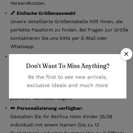
Versandkosten.
📏 Einfache Größenauswahl
Unsere detaillierte Größentabelle hilft Ihnen, die
perfekte Passform zu finden. Bei Fragen zur Größe
kontaktieren Sie uns bitte per E-Mail oder
Whatsapp.
🚚 Zuverlässige Lieferung
Erhalten Sie Ihr Trikot innerhalb von 7-12
Don’t Want To Miss Anything?
Werktagen. Der Versand erfolgt mit DHL. Nach
Be the first to see new arrivals,
dem Versand erhalten Sie eine
exclusive ideals and much more
Sendungsverfolgungsnummer, um Ihre Lieferung
jederzeit nachzuverfolgen.
✏️ Personalisierung verfügbar:
Gestalten Sie Ihr Benfica Heim Kinder 25/26
individuell mit einem Namen (bis zu 13