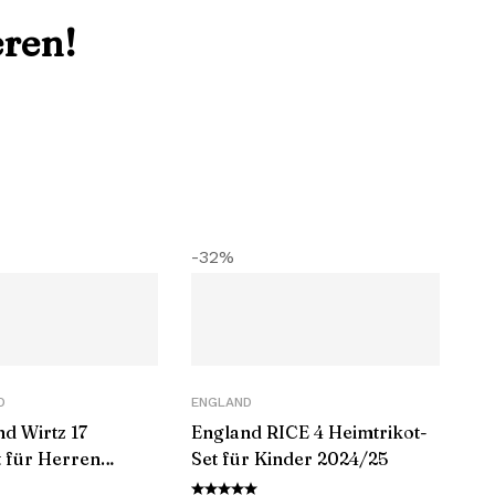
eren!
-32%
D
ENGLAND
d Wirtz 17
England RICE 4 Heimtrikot-
t für Herren
Set für Kinder 2024/25