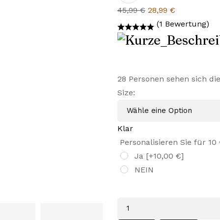
Ursprünglicher
Aktueller
45,99
€
28,99
€
Preis
Preis
(1 Bewertung)
war:
ist:
45,99 €
28,99 €.
28
Personen sehen sich di
Size
:
Klar
Personalisieren Sie für 10
Ja
[+10,00 €]
NEIN
Menge