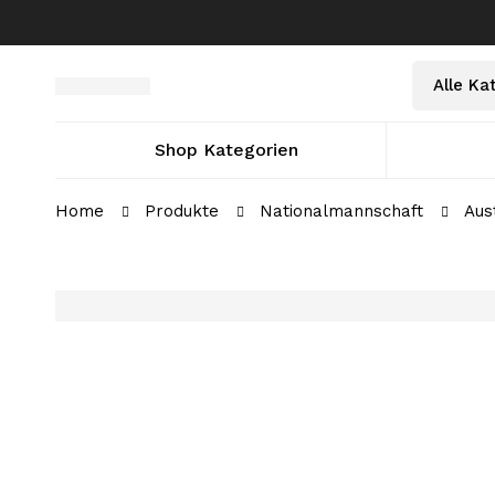
Select
Suche
a
nach:
Category
Shop Kategorien
Home
Produkte
Nationalmannschaft
Aus