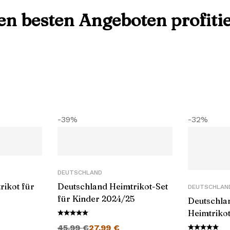
den besten Angeboten profiti
-39%
-32%
DEUTSCHLAND
rikot für
Deutschland Heimtrikot-Set
DEUTSCHLAN
für Kinder 2024/25
Deutschlan
Heimtriko
Preis ist: 27,99 €.
Ursprünglicher Preis war: 45,99 €
Aktueller Preis ist: 27,99 €.
2024/25
45,99
€
27,99
€