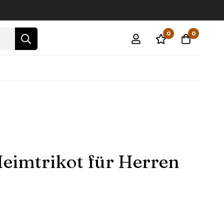
0
0
Heimtrikot für Herren