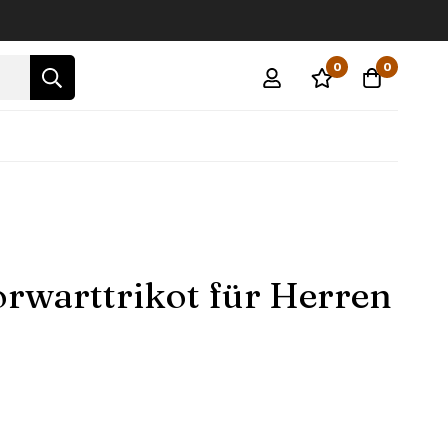
0
0
rwarttrikot für Herren