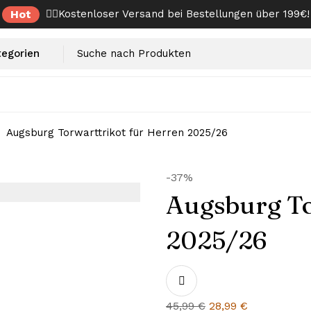
Hot
✌🏼Kostenloser Versand bei Bestellungen über 199€!
Augsburg Torwarttrikot für Herren 2025/26
-37%
Augsburg To
2025/26
45,99
€
Ursprünglicher
28,99
€
Aktueller