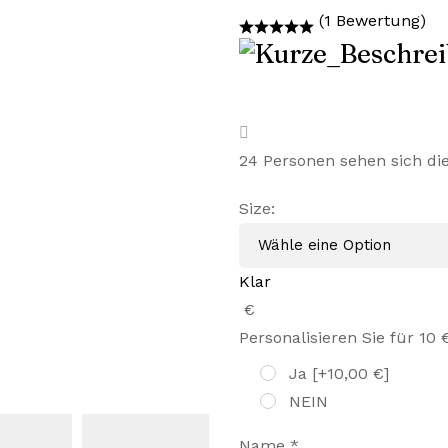
Preis
(1 Bewertung)
Preis
war:
ist:
45,99 €
28,99 €.
24
Personen sehen sich di
Size
:
Klar
€
Personalisieren Sie für 10 
Ja
[+10,00 €]
NEIN
Name
*