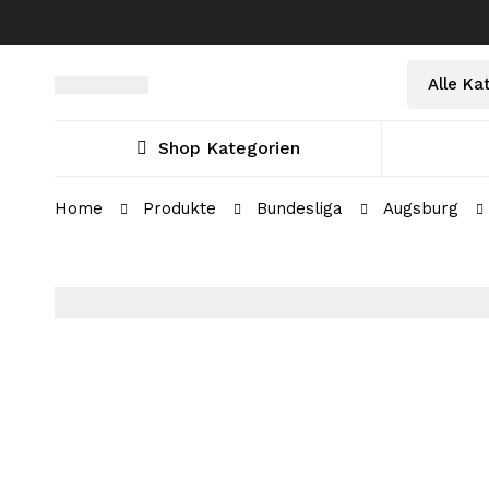
Select
Suche
a
nach:
Category
Shop Kategorien
Home
Produkte
Bundesliga
Augsburg