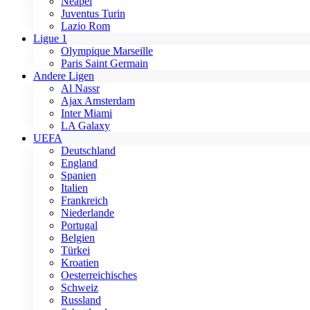
Neapel
Juventus Turin
Lazio Rom
Ligue 1
Olympique Marseille
Paris Saint Germain
Andere Ligen
Al Nassr
Ajax Amsterdam
Inter Miami
LA Galaxy
UEFA
Deutschland
England
Spanien
Italien
Frankreich
Niederlande
Portugal
Belgien
Türkei
Kroatien
Oesterreichisches
Schweiz
Russland