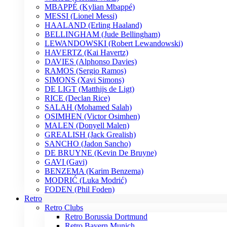
MBAPPÉ (Kylian Mbappé)
MESSI (Lionel Messi)
HAALAND (Erling Haaland)
BELLINGHAM (Jude Bellingham)
LEWANDOWSKI (Robert Lewandowski)
HAVERTZ (Kai Havertz)
DAVIES (Alphonso Davies)
RAMOS (Sergio Ramos)
SIMONS (Xavi Simons)
DE LIGT (Matthijs de Ligt)
RICE (Declan Rice)
SALAH (Mohamed Salah)
OSIMHEN (Victor Osimhen)
MALEN (Donyell Malen)
GREALISH (Jack Grealish)
SANCHO (Jadon Sancho)
DE BRUYNE (Kevin De Bruyne)
GAVI (Gavi)
BENZEMA (Karim Benzema)
MODRIĆ (Luka Modrić)
FODEN (Phil Foden)
Retro
Retro Clubs
Retro Borussia Dortmund
Retro Bayern Munich