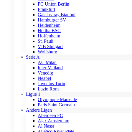
FC Union Berlin
Frankfurt
Galatasaray Istanbul
Hamburger SV
Heidenheim
Hertha BSC
Hoffenheim
St. Pauli
VfB Stuttgart
Wolfsburg
Serie A
AC Milan
Inter Mailand
Venedig
Neapel
Juventus Turin
Lazio Rom
Ligue 1
Olympique Marseille
Paris Saint Germain
Andere Ligen
Aberdeen FC
Ajax Amsterdam
Al Nassr
Atlético River Plate