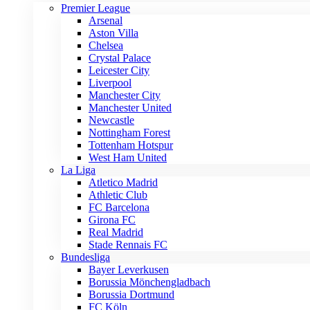
Premier League
Arsenal
Aston Villa
Chelsea
Crystal Palace
Leicester City
Liverpool
Manchester City
Manchester United
Newcastle
Nottingham Forest
Tottenham Hotspur
West Ham United
La Liga
Atletico Madrid
Athletic Club
FC Barcelona
Girona FC
Real Madrid
Stade Rennais FC
Bundesliga
Bayer Leverkusen
Borussia Mönchengladbach
Borussia Dortmund
FC Köln