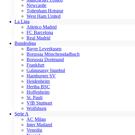
Newcastle
Tottenham Hotspur
West Ham United
La Liga
Atletico Madrid
FC Barcelona
Real Madrid
Bundesliga
Bayer Leverkusen
Borussia Mönchengladbach
Borussia Dortmund
Frankfurt
Galatasaray Istanbul
Hamburger SV
Heidenheim
Hertha BSC
Hoffenheim
St. Pauli
VfB Stuttgart
Wolfsburg
Serie A
AC Milan
Inter Mailand
Venedig