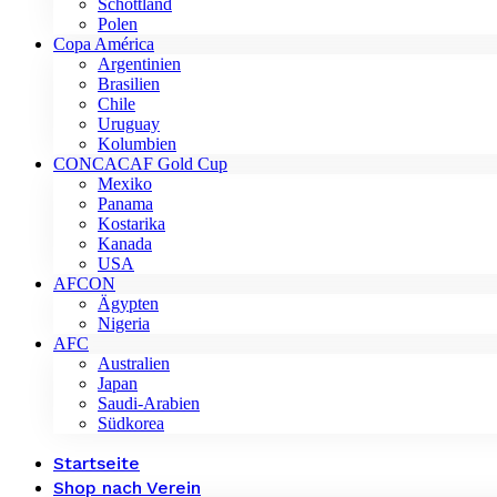
Schottland
Polen
Copa América
Argentinien
Brasilien
Chile
Uruguay
Kolumbien
CONCACAF Gold Cup
Mexiko
Panama
Kostarika
Kanada
USA
AFCON
Ägypten
Nigeria
AFC
Australien
Japan
Saudi-Arabien
Südkorea
Startseite
Shop nach Verein