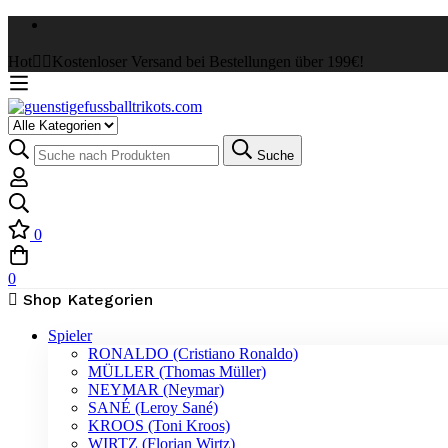
Hot
✌🏼Kostenloser Versand bei Bestellungen über 199€!
Select
a
Suche
Suche
Category
nach:
0
0
Shop Kategorien
Spieler
RONALDO (Cristiano Ronaldo)
MÜLLER (Thomas Müller)
NEYMAR (Neymar)
SANÉ (Leroy Sané)
KROOS (Toni Kroos)
WIRTZ (Florian Wirtz)