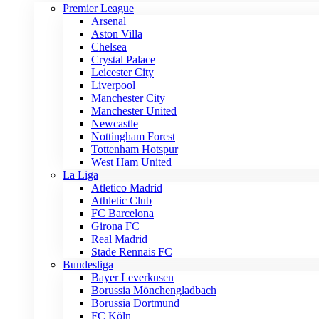
Premier League
Arsenal
Aston Villa
Chelsea
Crystal Palace
Leicester City
Liverpool
Manchester City
Manchester United
Newcastle
Nottingham Forest
Tottenham Hotspur
West Ham United
La Liga
Atletico Madrid
Athletic Club
FC Barcelona
Girona FC
Real Madrid
Stade Rennais FC
Bundesliga
Bayer Leverkusen
Borussia Mönchengladbach
Borussia Dortmund
FC Köln