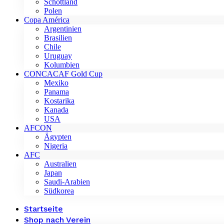
Schottland
Polen
Copa América
Argentinien
Brasilien
Chile
Uruguay
Kolumbien
CONCACAF Gold Cup
Mexiko
Panama
Kostarika
Kanada
USA
AFCON
Ägypten
Nigeria
AFC
Australien
Japan
Saudi-Arabien
Südkorea
Startseite
Shop nach Verein