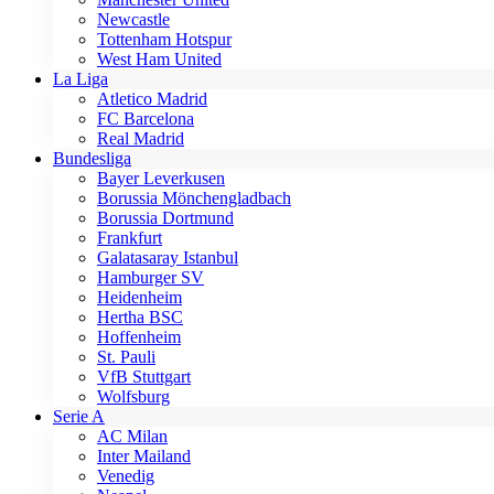
Newcastle
Tottenham Hotspur
West Ham United
La Liga
Atletico Madrid
FC Barcelona
Real Madrid
Bundesliga
Bayer Leverkusen
Borussia Mönchengladbach
Borussia Dortmund
Frankfurt
Galatasaray Istanbul
Hamburger SV
Heidenheim
Hertha BSC
Hoffenheim
St. Pauli
VfB Stuttgart
Wolfsburg
Serie A
AC Milan
Inter Mailand
Venedig