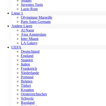
Neapel
Juventus Turin
Lazio Rom
Ligue 1
Olympique Marseille
Paris Saint Germain
Andere Ligen
Al Nassr
Ajax Amsterdam
Inter Miami
LA Galaxy
UEFA
Deutschland
England
Spanien
Italien
Frankreich
Niederlande
Portugal
Belgien
Türkei
Kroatien
Oesterreichisches
Schweiz
Russland