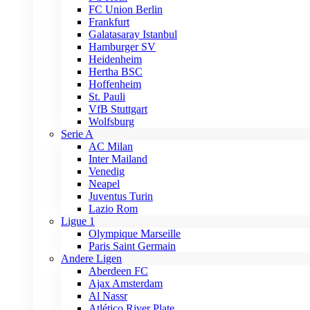
FC Union Berlin
Frankfurt
Galatasaray Istanbul
Hamburger SV
Heidenheim
Hertha BSC
Hoffenheim
St. Pauli
VfB Stuttgart
Wolfsburg
Serie A
AC Milan
Inter Mailand
Venedig
Neapel
Juventus Turin
Lazio Rom
Ligue 1
Olympique Marseille
Paris Saint Germain
Andere Ligen
Aberdeen FC
Ajax Amsterdam
Al Nassr
Atlético River Plate