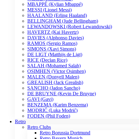
MBAPPÉ (Kylian Mbappé)
MESSI (Lionel Messi)
HAALAND (Erling Haaland)
BELLINGHAM (Jude Bellingham)
LEWANDOWSKI (Robert Lewandowski)
HAVERTZ (Kai Havertz)
DAVIES (Alphonso Davies)
RAMOS (Sergio Ramos)
SIMONS (Xavi Simons)
DE LIGT (Matthijs de Ligt)
RICE (Declan Rice)
SALAH (Mohamed Salah)
OSIMHEN (Victor Osimhen)
MALEN (Donyell Malen)
GREALISH (Jack Grealish)
SANCHO (Jadon Sancho)
DE BRUYNE (Kevin De Bruyne)
GAVI (Gavi)
BENZEMA (Karim Benzema)
MODRIĆ (Luka Modrić)
FODEN (Phil Foden)
Retro
Retro Clubs
Retro Borussia Dortmund
Retro Bayern Munich