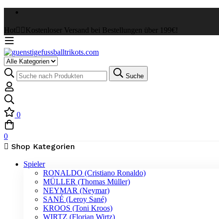
Hot
✌🏼Kostenloser Versand bei Bestellungen über 199€!
Select
a
Suche
Suche
Category
nach:
0
0
Shop Kategorien
Spieler
RONALDO (Cristiano Ronaldo)
MÜLLER (Thomas Müller)
NEYMAR (Neymar)
SANÉ (Leroy Sané)
KROOS (Toni Kroos)
WIRTZ (Florian Wirtz)