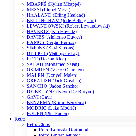
MBAPPÉ (Kylian Mbappé)
MESSI (Lionel Messi)
HAALAND (Erling Haaland)
BELLINGHAM (Jude Bellingham)
LEWANDOWSKI (Robert Lewandowski)
HAVERTZ (Kai Havertz)
DAVIES (Alphonso Davies)
RAMOS (Sergio Ramos)
SIMONS (Xavi Simons)
DE LIGT (Matthijs de Ligt)
RICE (Declan Rice)
SALAH (Mohamed Salah)
OSIMHEN (Victor Osimhen)
MALEN (Donyell Malen)
GREALISH (Jack Grealish)
SANCHO (Jadon Sancho)
DE BRUYNE (Kevin De Bruyne)
GAVI (Gavi)
BENZEMA (Karim Benzema)
MODRIĆ (Luka Modrić)
FODEN (Phil Foden)
Retro
Retro Clubs
Retro Borussia Dortmund
Retro Bayern Munich