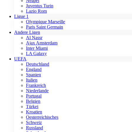
Neapel
Juventus Turin
Lazio Rom
Ligue 1
Olympique Marseille
Paris Saint Germain
Andere Ligen
Al Nassr
Ajax Amsterdam
Inter Miami
LA Galaxy
UEFA
Deutschland
England
Spanien
Italien
Frankreich
Niederlande
Portugal
Belgien
Türkei
Kroatien
Oesterreichisches
Schweiz
Russland