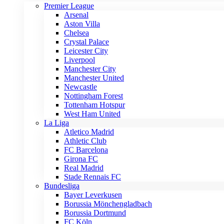
Premier League
Arsenal
Aston Villa
Chelsea
Crystal Palace
Leicester City
Liverpool
Manchester City
Manchester United
Newcastle
Nottingham Forest
Tottenham Hotspur
West Ham United
La Liga
Atletico Madrid
Athletic Club
FC Barcelona
Girona FC
Real Madrid
Stade Rennais FC
Bundesliga
Bayer Leverkusen
Borussia Mönchengladbach
Borussia Dortmund
FC Köln