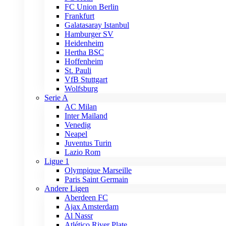
FC Union Berlin
Frankfurt
Galatasaray Istanbul
Hamburger SV
Heidenheim
Hertha BSC
Hoffenheim
St. Pauli
VfB Stuttgart
Wolfsburg
Serie A
AC Milan
Inter Mailand
Venedig
Neapel
Juventus Turin
Lazio Rom
Ligue 1
Olympique Marseille
Paris Saint Germain
Andere Ligen
Aberdeen FC
Ajax Amsterdam
Al Nassr
Atlético River Plate