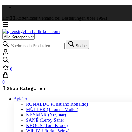
Hot
✌🏼Kostenloser Versand bei Bestellungen über 199€!
Select
a
Suche
Suche
Category
nach:
0
0
Shop Kategorien
Spieler
RONALDO (Cristiano Ronaldo)
MÜLLER (Thomas Müller)
NEYMAR (Neymar)
SANÉ (Leroy Sané)
KROOS (Toni Kroos)
WIRTZ (Florian Wirtz)