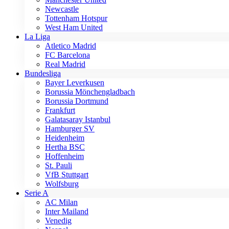
Newcastle
Tottenham Hotspur
West Ham United
La Liga
Atletico Madrid
FC Barcelona
Real Madrid
Bundesliga
Bayer Leverkusen
Borussia Mönchengladbach
Borussia Dortmund
Frankfurt
Galatasaray Istanbul
Hamburger SV
Heidenheim
Hertha BSC
Hoffenheim
St. Pauli
VfB Stuttgart
Wolfsburg
Serie A
AC Milan
Inter Mailand
Venedig