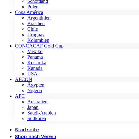
Schottland
Polen
Copa América
Argentinien
Brasilien
Chile
Uruguay
Kolumbien
CONCACAF Gold Cup
Mexiko
Panama
Kostarika
Kanada
USA
AFCON
Ägypten
Nigeria
AFC
Australien
Japan
Saudi-Arabien
Südkorea
Startseite
Shop nach Verein