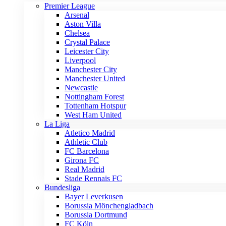
Premier League
Arsenal
Aston Villa
Chelsea
Crystal Palace
Leicester City
Liverpool
Manchester City
Manchester United
Newcastle
Nottingham Forest
Tottenham Hotspur
West Ham United
La Liga
Atletico Madrid
Athletic Club
FC Barcelona
Girona FC
Real Madrid
Stade Rennais FC
Bundesliga
Bayer Leverkusen
Borussia Mönchengladbach
Borussia Dortmund
FC Köln