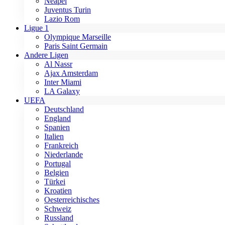
Neapel
Juventus Turin
Lazio Rom
Ligue 1
Olympique Marseille
Paris Saint Germain
Andere Ligen
Al Nassr
Ajax Amsterdam
Inter Miami
LA Galaxy
UEFA
Deutschland
England
Spanien
Italien
Frankreich
Niederlande
Portugal
Belgien
Türkei
Kroatien
Oesterreichisches
Schweiz
Russland