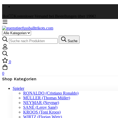
Hot
✌🏼Kostenloser Versand bei Bestellungen über 199€!
Select
a
Suche
Suche
Category
nach:
0
0
Shop Kategorien
Spieler
RONALDO (Cristiano Ronaldo)
MÜLLER (Thomas Müller)
NEYMAR (Neymar)
SANÉ (Leroy Sané)
KROOS (Toni Kroos)
WIRTZ (Florian Wirtz)