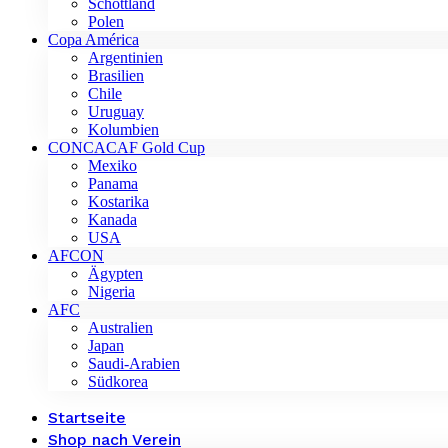
Schottland
Polen
Copa América
Argentinien
Brasilien
Chile
Uruguay
Kolumbien
CONCACAF Gold Cup
Mexiko
Panama
Kostarika
Kanada
USA
AFCON
Ägypten
Nigeria
AFC
Australien
Japan
Saudi-Arabien
Südkorea
Startseite
Shop nach Verein