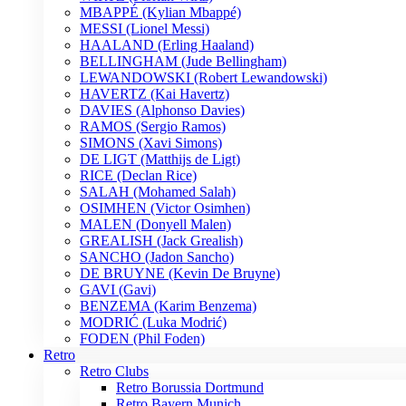
MBAPPÉ (Kylian Mbappé)
MESSI (Lionel Messi)
HAALAND (Erling Haaland)
BELLINGHAM (Jude Bellingham)
LEWANDOWSKI (Robert Lewandowski)
HAVERTZ (Kai Havertz)
DAVIES (Alphonso Davies)
RAMOS (Sergio Ramos)
SIMONS (Xavi Simons)
DE LIGT (Matthijs de Ligt)
RICE (Declan Rice)
SALAH (Mohamed Salah)
OSIMHEN (Victor Osimhen)
MALEN (Donyell Malen)
GREALISH (Jack Grealish)
SANCHO (Jadon Sancho)
DE BRUYNE (Kevin De Bruyne)
GAVI (Gavi)
BENZEMA (Karim Benzema)
MODRIĆ (Luka Modrić)
FODEN (Phil Foden)
Retro
Retro Clubs
Retro Borussia Dortmund
Retro Bayern Munich