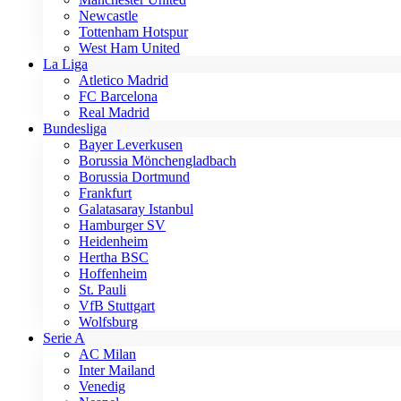
Newcastle
Tottenham Hotspur
West Ham United
La Liga
Atletico Madrid
FC Barcelona
Real Madrid
Bundesliga
Bayer Leverkusen
Borussia Mönchengladbach
Borussia Dortmund
Frankfurt
Galatasaray Istanbul
Hamburger SV
Heidenheim
Hertha BSC
Hoffenheim
St. Pauli
VfB Stuttgart
Wolfsburg
Serie A
AC Milan
Inter Mailand
Venedig