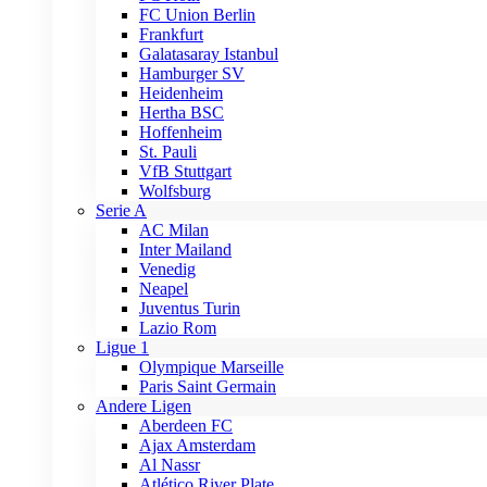
FC Union Berlin
Frankfurt
Galatasaray Istanbul
Hamburger SV
Heidenheim
Hertha BSC
Hoffenheim
St. Pauli
VfB Stuttgart
Wolfsburg
Serie A
AC Milan
Inter Mailand
Venedig
Neapel
Juventus Turin
Lazio Rom
Ligue 1
Olympique Marseille
Paris Saint Germain
Andere Ligen
Aberdeen FC
Ajax Amsterdam
Al Nassr
Atlético River Plate