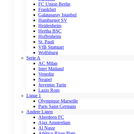
FC Union Berlin
Frankfurt
Galatasaray Istanbul
Hamburger SV
Heidenheim
Hertha BSC
Hoffenheim
St. Pauli
VfB Stuttgart
Wolfsburg
Serie A
AC Milan
Inter Mailand
Venedig
Neapel
Juventus Turin
Lazio Rom
Ligue 1
Olympique Marseille
Paris Saint Germain
Andere Ligen
Aberdeen FC
Ajax Amsterdam
Al Nassr
Atlético River Plate