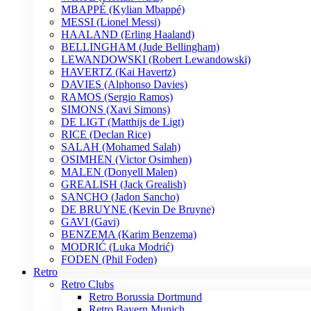
MBAPPÉ (Kylian Mbappé)
MESSI (Lionel Messi)
HAALAND (Erling Haaland)
BELLINGHAM (Jude Bellingham)
LEWANDOWSKI (Robert Lewandowski)
HAVERTZ (Kai Havertz)
DAVIES (Alphonso Davies)
RAMOS (Sergio Ramos)
SIMONS (Xavi Simons)
DE LIGT (Matthijs de Ligt)
RICE (Declan Rice)
SALAH (Mohamed Salah)
OSIMHEN (Victor Osimhen)
MALEN (Donyell Malen)
GREALISH (Jack Grealish)
SANCHO (Jadon Sancho)
DE BRUYNE (Kevin De Bruyne)
GAVI (Gavi)
BENZEMA (Karim Benzema)
MODRIĆ (Luka Modrić)
FODEN (Phil Foden)
Retro
Retro Clubs
Retro Borussia Dortmund
Retro Bayern Munich