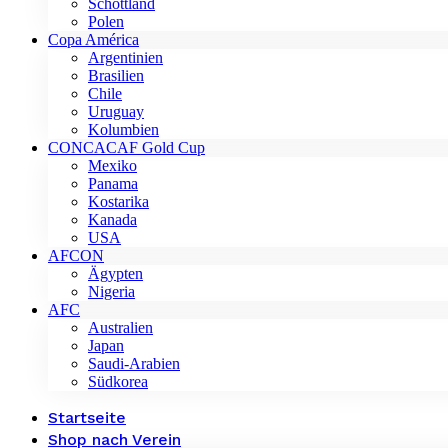
Schottland
Polen
Copa América
Argentinien
Brasilien
Chile
Uruguay
Kolumbien
CONCACAF Gold Cup
Mexiko
Panama
Kostarika
Kanada
USA
AFCON
Ägypten
Nigeria
AFC
Australien
Japan
Saudi-Arabien
Südkorea
Startseite
Shop nach Verein