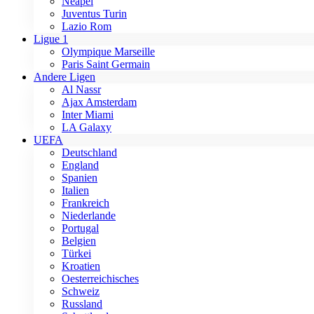
Neapel
Juventus Turin
Lazio Rom
Ligue 1
Olympique Marseille
Paris Saint Germain
Andere Ligen
Al Nassr
Ajax Amsterdam
Inter Miami
LA Galaxy
UEFA
Deutschland
England
Spanien
Italien
Frankreich
Niederlande
Portugal
Belgien
Türkei
Kroatien
Oesterreichisches
Schweiz
Russland