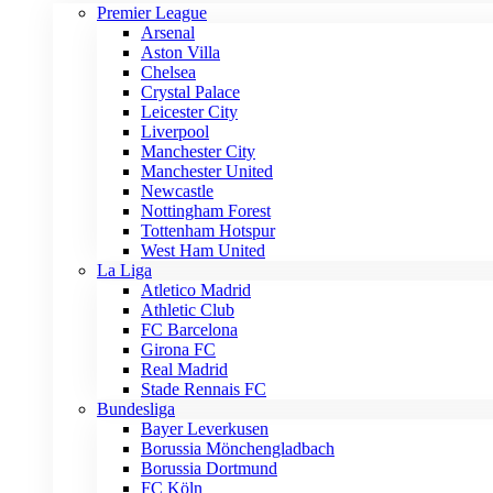
Premier League
Arsenal
Aston Villa
Chelsea
Crystal Palace
Leicester City
Liverpool
Manchester City
Manchester United
Newcastle
Nottingham Forest
Tottenham Hotspur
West Ham United
La Liga
Atletico Madrid
Athletic Club
FC Barcelona
Girona FC
Real Madrid
Stade Rennais FC
Bundesliga
Bayer Leverkusen
Borussia Mönchengladbach
Borussia Dortmund
FC Köln