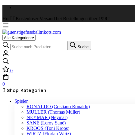
Hot
✌🏼Kostenloser Versand bei Bestellungen über 199€!
Select
a
Suche
Suche
Category
nach:
0
0
Shop Kategorien
Spieler
RONALDO (Cristiano Ronaldo)
MÜLLER (Thomas Müller)
NEYMAR (Neymar)
SANÉ (Leroy Sané)
KROOS (Toni Kroos)
WIRTZ (Florian Wirtz)