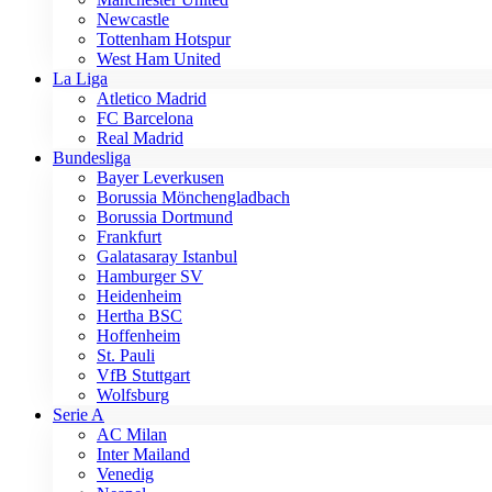
Newcastle
Tottenham Hotspur
West Ham United
La Liga
Atletico Madrid
FC Barcelona
Real Madrid
Bundesliga
Bayer Leverkusen
Borussia Mönchengladbach
Borussia Dortmund
Frankfurt
Galatasaray Istanbul
Hamburger SV
Heidenheim
Hertha BSC
Hoffenheim
St. Pauli
VfB Stuttgart
Wolfsburg
Serie A
AC Milan
Inter Mailand
Venedig