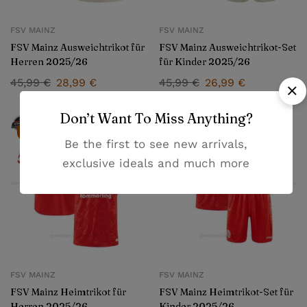
FSV MAINZ
FSV MAINZ
FSV Mainz Ausweichtrikot für
FSV Mainz Ausweichtrikot-Set
Herren 2025/26
für Kinder 2025/26
45,99
€
28,99
€
45,99
€
26,99
€
Don’t Want To Miss Anything?
-37%
-41%
Be the first to see new arrivals,
exclusive ideals and much more
FSV MAINZ
FSV MAINZ
FSV Mainz Heimtrikot für
FSV Mainz Heimtrikot-Set für
Herren 2025/26
Kinder 2025/26