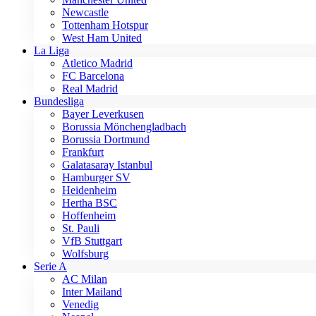
Newcastle
Tottenham Hotspur
West Ham United
La Liga
Atletico Madrid
FC Barcelona
Real Madrid
Bundesliga
Bayer Leverkusen
Borussia Mönchengladbach
Borussia Dortmund
Frankfurt
Galatasaray Istanbul
Hamburger SV
Heidenheim
Hertha BSC
Hoffenheim
St. Pauli
VfB Stuttgart
Wolfsburg
Serie A
AC Milan
Inter Mailand
Venedig