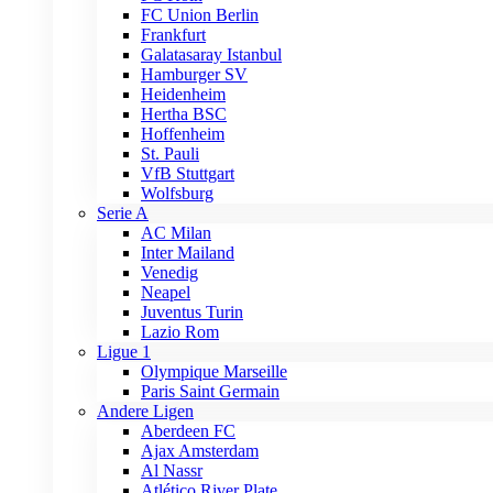
FC Union Berlin
Frankfurt
Galatasaray Istanbul
Hamburger SV
Heidenheim
Hertha BSC
Hoffenheim
St. Pauli
VfB Stuttgart
Wolfsburg
Serie A
AC Milan
Inter Mailand
Venedig
Neapel
Juventus Turin
Lazio Rom
Ligue 1
Olympique Marseille
Paris Saint Germain
Andere Ligen
Aberdeen FC
Ajax Amsterdam
Al Nassr
Atlético River Plate