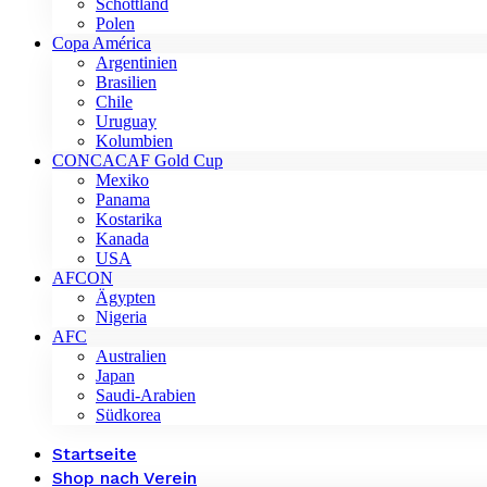
Schottland
Polen
Copa América
Argentinien
Brasilien
Chile
Uruguay
Kolumbien
CONCACAF Gold Cup
Mexiko
Panama
Kostarika
Kanada
USA
AFCON
Ägypten
Nigeria
AFC
Australien
Japan
Saudi-Arabien
Südkorea
Startseite
Shop nach Verein