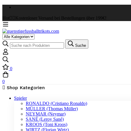
Hot
✌🏼Kostenloser Versand bei Bestellungen über 199€!
Select
a
Suche
Suche
Category
nach:
0
0
Shop Kategorien
Spieler
RONALDO (Cristiano Ronaldo)
MÜLLER (Thomas Müller)
NEYMAR (Neymar)
SANÉ (Leroy Sané)
KROOS (Toni Kroos)
WIRTZ (Florian Wirtz)