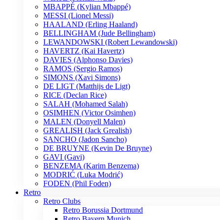
MBAPPÉ (Kylian Mbappé)
MESSI (Lionel Messi)
HAALAND (Erling Haaland)
BELLINGHAM (Jude Bellingham)
LEWANDOWSKI (Robert Lewandowski)
HAVERTZ (Kai Havertz)
DAVIES (Alphonso Davies)
RAMOS (Sergio Ramos)
SIMONS (Xavi Simons)
DE LIGT (Matthijs de Ligt)
RICE (Declan Rice)
SALAH (Mohamed Salah)
OSIMHEN (Victor Osimhen)
MALEN (Donyell Malen)
GREALISH (Jack Grealish)
SANCHO (Jadon Sancho)
DE BRUYNE (Kevin De Bruyne)
GAVI (Gavi)
BENZEMA (Karim Benzema)
MODRIĆ (Luka Modrić)
FODEN (Phil Foden)
Retro
Retro Clubs
Retro Borussia Dortmund
Retro Bayern Munich