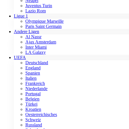
Neapel
Juventus Turin
Lazio Rom
Ligue 1
Olympique Marseille
Paris Saint Germain
Andere Ligen
Al Nassr
Ajax Amsterdam
Inter Miami
LA Galaxy
UEFA
Deutschland
England
Spanien
Italien
Frankreich
Niederlande
Portugal
Belgien
Türkei
Kroatien
Oesterreichisches
Schweiz
Russland