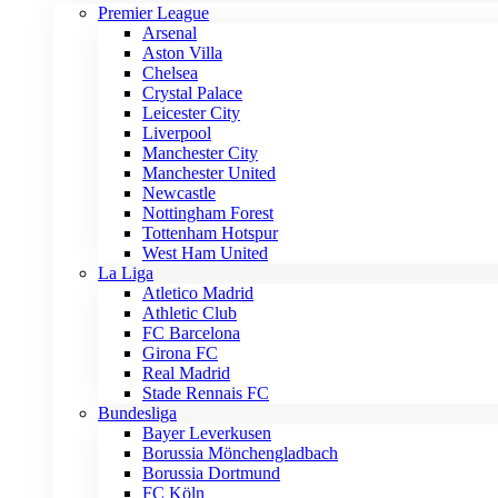
Premier League
Arsenal
Aston Villa
Chelsea
Crystal Palace
Leicester City
Liverpool
Manchester City
Manchester United
Newcastle
Nottingham Forest
Tottenham Hotspur
West Ham United
La Liga
Atletico Madrid
Athletic Club
FC Barcelona
Girona FC
Real Madrid
Stade Rennais FC
Bundesliga
Bayer Leverkusen
Borussia Mönchengladbach
Borussia Dortmund
FC Köln