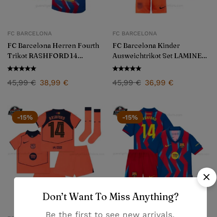
FC BARCELONA
FC BARCELONA
FC Barcelona Herren Fourth
FC Barcelona Kinder
Trikot RASHFORD 14
Ausweichtrikot Set LAMINE
2025/26
YAMAL 10 2025/26
45,99
€
38,99
€
45,99
€
36,99
€
-15%
-15%
Don’t Want To Miss Anything?
Be the first to see new arrivals,