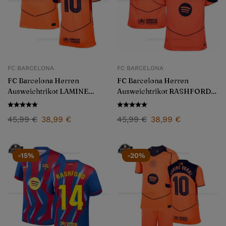
FC BARCELONA
FC BARCELONA
FC Barcelona Herren
FC Barcelona Herren
Ausweichtrikot LAMINE
Ausweichtrikot RASHFORD
YAMAL 10 2025/26
14 2025/26
45,99
€
38,99
€
45,99
€
38,99
€
-15%
-20%