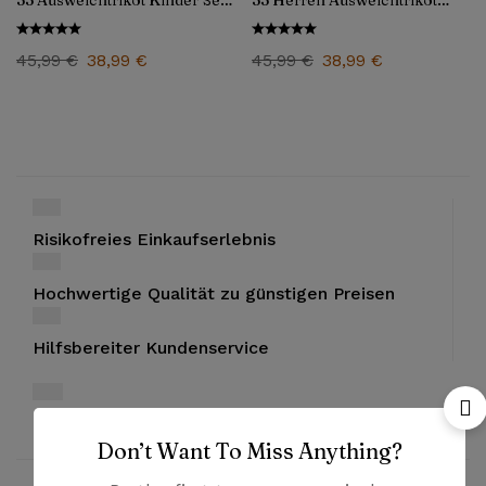
33 Ausweichtrikot Kinder Set
33 Herren Ausweichtrikot
2025/26
2025/26
45,99
€
38,99
€
45,99
€
38,99
€
Risikofreies Einkaufserlebnis
Hochwertige Qualität zu günstigen Preisen
Hilfsbereiter Kundenservice
Bezahlung mit PayPal und Kreditkarten
Don’t Want To Miss Anything?