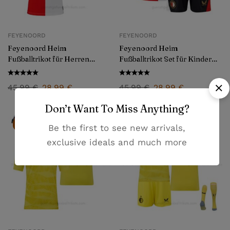
FEYENOORD
FEYENOORD
Feyenoord Heim
Feyenoord Heim
Fußballtrikot für Herren
Fußballtrikot Set für Kinder
2025/26
2025/26
45,99
€
28,99
€
45,99
€
28,99
€
Don’t Want To Miss Anything?
-37%
-37%
Be the first to see new arrivals,
exclusive ideals and much more