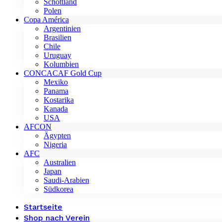
Schottland
Polen
Copa América
Argentinien
Brasilien
Chile
Uruguay
Kolumbien
CONCACAF Gold Cup
Mexiko
Panama
Kostarika
Kanada
USA
AFCON
Ägypten
Nigeria
AFC
Australien
Japan
Saudi-Arabien
Südkorea
Startseite
Shop nach Verein