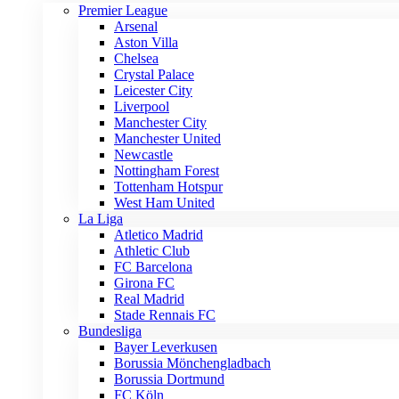
Premier League
Arsenal
Aston Villa
Chelsea
Crystal Palace
Leicester City
Liverpool
Manchester City
Manchester United
Newcastle
Nottingham Forest
Tottenham Hotspur
West Ham United
La Liga
Atletico Madrid
Athletic Club
FC Barcelona
Girona FC
Real Madrid
Stade Rennais FC
Bundesliga
Bayer Leverkusen
Borussia Mönchengladbach
Borussia Dortmund
FC Köln