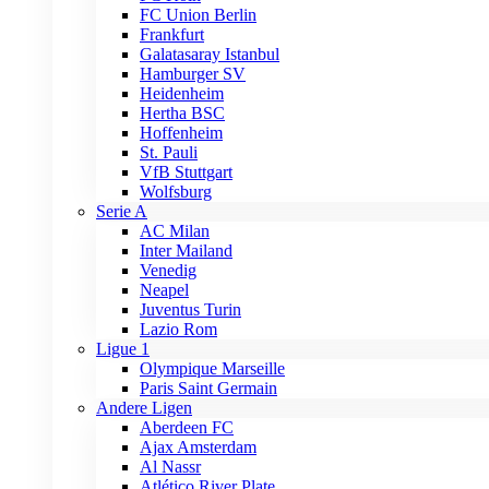
FC Union Berlin
Frankfurt
Galatasaray Istanbul
Hamburger SV
Heidenheim
Hertha BSC
Hoffenheim
St. Pauli
VfB Stuttgart
Wolfsburg
Serie A
AC Milan
Inter Mailand
Venedig
Neapel
Juventus Turin
Lazio Rom
Ligue 1
Olympique Marseille
Paris Saint Germain
Andere Ligen
Aberdeen FC
Ajax Amsterdam
Al Nassr
Atlético River Plate