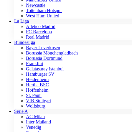
Newcastle
Tottenham Hotspur
West Ham United
La Liga
Atletico Madrid
FC Barcelona
Real Madrid
Bundesliga
Bayer Leverkusen
Borussia Mönchengladbach
Borussia Dortmund
Frankfurt
Galatasaray Istanbul
Hamburger SV
Heidenheim
Hertha BSC
Hoffenheim
St. Pauli
VfB Stuttgart
Wolfsburg
Serie A
AC Milan
Inter Mailand
Venedig