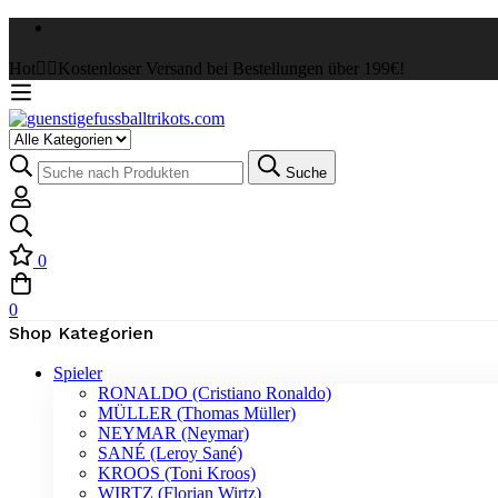
Hot
✌🏼Kostenloser Versand bei Bestellungen über 199€!
Select
a
Suche
Suche
Category
nach:
0
0
Shop Kategorien
Spieler
RONALDO (Cristiano Ronaldo)
MÜLLER (Thomas Müller)
NEYMAR (Neymar)
SANÉ (Leroy Sané)
KROOS (Toni Kroos)
WIRTZ (Florian Wirtz)