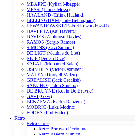
MBAPPÉ (Kylian Mbappé)
MESSI (Lionel Messi)
HAALAND (Erling Haaland)
BELLINGHAM (Jude Bellingham)
LEWANDOWSKI (Robert Lewandowski)
HAVERTZ (Kai Havertz)
DAVIES (Alphonso Davies)
RAMOS (Sergio Ramos)
SIMONS (Xavi Simons)
DE LIGT (Matthijs de Ligt)
RICE (Declan Rice)
SALAH (Mohamed Salah)
OSIMHEN (Victor Osimhen)
MALEN (Donyell Malen)
GREALISH (Jack Grealish)
SANCHO (Jadon Sancho)
DE BRUYNE (Kevin De Bruyne)
GAVI (Gavi)
BENZEMA (Karim Benzema)
MODRIĆ (Luka Modrić)
FODEN (Phil Foden)
Retro
Retro Clubs
Retro Borussia Dortmund
Retro Bayern Munich