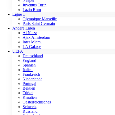
Neapel
Juventus Turin
Lazio Rom
Ligue 1
Olympique Marseille
Paris Saint Germain
Andere Ligen
Al Nassr
Ajax Amsterdam
Inter Miami
LA Galaxy
UEFA
Deutschland
England
Spanien
Italien
Frankreich
Niederlande
Portugal
Belgien
Türkei
Kroatien
Oesterreichisches
Schweiz
Russland