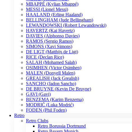
MBAPPÉ (Kylian Mbappé)
MESSI (Lionel Messi)
HAALAND (Erling Haaland)
BELLINGHAM (Jude Bellingham)
LEWANDOWSKI (Robert Lewandowski)
HAVERTZ (Kai Havertz)
DAVIES (Alphonso Davies)
RAMOS (Sergio Ramos)
SIMONS (Xavi Simons)
DE LIGT (Matthijs de Ligt)
RICE (Declan Rice)
SALAH (Mohamed Salah)
OSIMHEN (Victor Osimhen)
MALEN (Donyell Malen)
GREALISH (Jack Grealish)
SANCHO (Jadon Sancho)
DE BRUYNE (Kevin De Bruyne)
GAVI (Gavi)
BENZEMA (Karim Benzema)
MODRIĆ (Luka Modrić)
FODEN (Phil Foden)
Retro
Retro Clubs
Retro Borussia Dortmund
Retro Bayern Munich