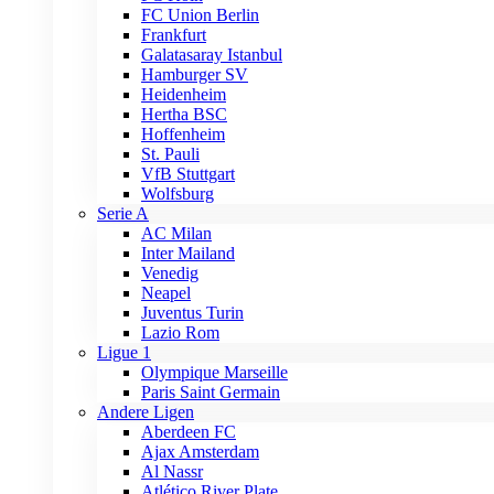
FC Union Berlin
Frankfurt
Galatasaray Istanbul
Hamburger SV
Heidenheim
Hertha BSC
Hoffenheim
St. Pauli
VfB Stuttgart
Wolfsburg
Serie A
AC Milan
Inter Mailand
Venedig
Neapel
Juventus Turin
Lazio Rom
Ligue 1
Olympique Marseille
Paris Saint Germain
Andere Ligen
Aberdeen FC
Ajax Amsterdam
Al Nassr
Atlético River Plate