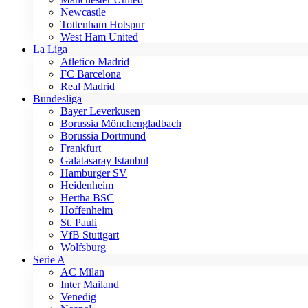
Newcastle
Tottenham Hotspur
West Ham United
La Liga
Atletico Madrid
FC Barcelona
Real Madrid
Bundesliga
Bayer Leverkusen
Borussia Mönchengladbach
Borussia Dortmund
Frankfurt
Galatasaray Istanbul
Hamburger SV
Heidenheim
Hertha BSC
Hoffenheim
St. Pauli
VfB Stuttgart
Wolfsburg
Serie A
AC Milan
Inter Mailand
Venedig