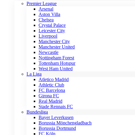
Premier League
Arsenal
Aston Villa
Chelsea
Crystal Palace
Leicester City
Liverpool
Manchester City
Manchester United
Newcastle
Nottingham Forest
Tottenham Hotspur
West Ham United
La Liga
Atletico Madrid
Athletic Club
FC Barcelona
Girona FC
Real Madrid
Stade Rennais FC
Bundesliga
Bayer Leverkusen
Borussia Mönchengladbach
Borussia Dortmund
FC Köln