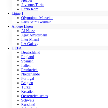
Neapel
Juventus Turin
Lazio Rom
Ligue 1
Olympique Marseille
Paris Saint Germain
Andere Ligen
Al Nassr
Ajax Amsterdam
Inter Miami
LA Galaxy
UEFA
Deutschland
England
Spanien
Italien
Frankreich
Niederlande
Portugal
Belgien
Türkei
Kroatien
Oesterreichisches
Schweiz
Russland