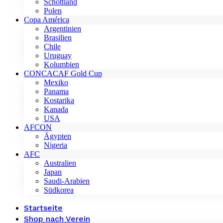
Schottland
Polen
Copa América
Argentinien
Brasilien
Chile
Uruguay
Kolumbien
CONCACAF Gold Cup
Mexiko
Panama
Kostarika
Kanada
USA
AFCON
Ägypten
Nigeria
AFC
Australien
Japan
Saudi-Arabien
Südkorea
Startseite
Shop nach Verein