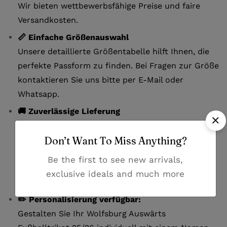
Wir bieten wettbewerbsfähige Preise und faire
Versandkosten.
📏 Einfache Größenauswahl
Unsere detaillierte Größentabelle hilft Ihnen, die
perfekte Passform zu finden. Bei Fragen zur Größe
kontaktieren Sie uns bitte per E-Mail oder
Whatsapp.
🚚 Zuverlässige Lieferung
Erhalten Sie Ihr Trikot innerhalb von 7-12
Don’t Want To Miss Anything?
Werktagen. Der Versand erfolgt mit DHL. Nach
dem Versand erhalten Sie eine
Be the first to see new arrivals,
Sendungsverfolgungsnummer, um Ihre Lieferung
exclusive ideals and much more
jederzeit nachzuverfolgen.
✏️ Personalisierung verfügbar:
Gestalten Sie Ihr Wolfsburg Auswärts