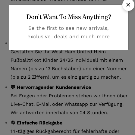
Werktagen. Der Versand erfolgt mit DHL. Nach
Don’t Want To Miss Anything?
dem Versand erhalten Sie eine
Sendungsverfolgungsnummer, um Ihre Lieferung
Be the first to see new arrivals,
jederzeit nachzuverfolgen.
exclusive ideals and much more
✏️ Personalisierung verfügbar:
Gestalten Sie Ihr West Ham United Heim
Fußballtrikot Kinder 24/25 individuell mit einem
Namen (bis zu 13 Buchstaben) und einer Nummer
(bis zu 2 Ziffern), um es einzigartig zu machen.
💬 Hervorragender Kundenservice
Bei Fragen oder Problemen stehen wir Ihnen über
Live-Chat, E-Mail oder Whatsapp zur Verfügung.
Wir antworten innerhalb von 24 Stunden.
🔄 Einfache Rückgabe
14-tägiges Rückgaberecht für fehlerhafte oder