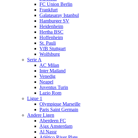
FC Union Berlin
Frankfurt
Galatasaray Istanbul
Hamburger SV
Heidenheim
Hertha BSC
Hoffenheim
St. Pauli
VfB Stuttgart
Wolfsburg
Serie A
AC Milan
Inter Mailand
Venedig
Neapel
Juventus Turin
Lazio Rom
Ligue 1
Olympique Marseille
Paris Saint Germain
Andere Ligen
Aberdeen FC
Ajax Amsterdam
Al Nassr
Atlético River Plate