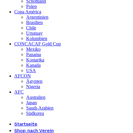
Schottland
Polen
Copa América
Argentinien
Brasilien
Chile
Uruguay
Kolumbien
CONCACAF Gold Cup
Mexiko
Panama
Kostarika
Kanada
USA
AFCON
Ägypten
Nigeria
AFC
Australien
Japan
Saudi-Arabien
Südkorea
Startseite
Shop nach Verein