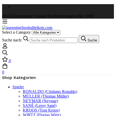
Hot
✌🏼Kostenloser Versand bei Bestellungen über 199€!
Select a Category
Suche nach:
Suche
0
0
Shop Kategorien
Spieler
RONALDO (Cristiano Ronaldo)
MÜLLER (Thomas Müller)
NEYMAR (Neymar)
SANÉ (Leroy Sané)
KROOS (Toni Kroos)
WIRTZ (Florian Wirtz)