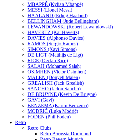
MBAPPÉ (Kylian Mbappé)
MESSI (Lionel Messi)
HAALAND (Erling Haaland)
BELLINGHAM (Jude Bellingham)
LEWANDOWSKI (Robert Lewandowski)
HAVERTZ (Kai Havertz)
DAVIES (Alphonso Davies)
RAMOS (Sergio Ramos)
SIMONS (Xavi Simons)
DE LIGT (Matthijs de Ligt)
RICE (Declan Rice)
SALAH (Mohamed Salah)
OSIMHEN (Victor Osimhen)
MALEN (Donyell Malen)
GREALISH (Jack Grealish)
SANCHO (Jadon Sancho)
DE BRUYNE (Kevin De Bruyne)
GAVI (Gavi)
BENZEMA (Karim Benzema)
MODRIĆ (Luka Modrić)
FODEN (Phil Foden)
Retro
Retro Clubs
Retro Borussia Dortmund
Retro Bayern Munich