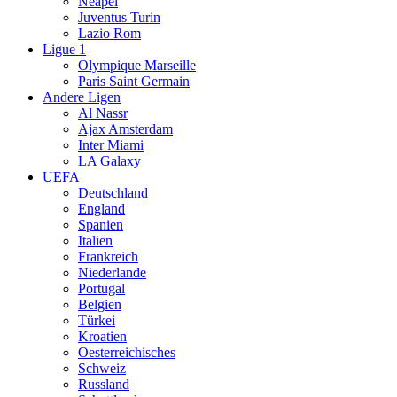
Neapel
Juventus Turin
Lazio Rom
Ligue 1
Olympique Marseille
Paris Saint Germain
Andere Ligen
Al Nassr
Ajax Amsterdam
Inter Miami
LA Galaxy
UEFA
Deutschland
England
Spanien
Italien
Frankreich
Niederlande
Portugal
Belgien
Türkei
Kroatien
Oesterreichisches
Schweiz
Russland