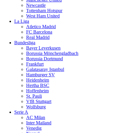
Newcastle
Tottenham Hotspur
West Ham United
La Liga
Atletico Madrid
FC Barcelona
Real Madrid
Bundesliga
Bayer Leverkusen
Borussia Mönchengladbach
Borussia Dortmund
Frankfurt
Galatasaray Istanbul
Hamburger SV
Heidenheim
Hertha BSC
Hoffenheim
St. Pauli
VfB Stuttgart
Wolfsburg
Serie A
AC Milan
Inter Mailand
Venedig