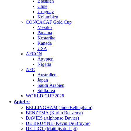
Brasilien
Chile
Uruguay
Kolumbien
CONCACAF Gold Cup
Mexiko
Panama
Kostarika
Kanada
USA
AFCON
Ägypten
Nigeria
AFC
Australien
Japan
Saudi-Arabien
Südkorea
WORLD CUP 2026
Spieler
BELLINGHAM (Jude Bellingham)
BENZEMA (Karim Benzema)
DAVIES (Alphonso Davies)
DE BRUYNE (Kevin De Bruyne)
DE LIGT (Matthijs de Ligt)