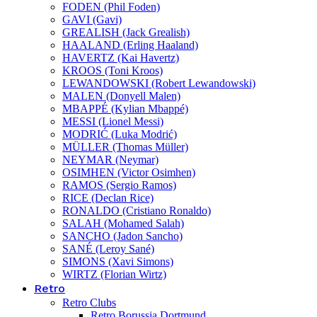
FODEN (Phil Foden)
GAVI (Gavi)
GREALISH (Jack Grealish)
HAALAND (Erling Haaland)
HAVERTZ (Kai Havertz)
KROOS (Toni Kroos)
LEWANDOWSKI (Robert Lewandowski)
MALEN (Donyell Malen)
MBAPPÉ (Kylian Mbappé)
MESSI (Lionel Messi)
MODRIĆ (Luka Modrić)
MÜLLER (Thomas Müller)
NEYMAR (Neymar)
OSIMHEN (Victor Osimhen)
RAMOS (Sergio Ramos)
RICE (Declan Rice)
RONALDO (Cristiano Ronaldo)
SALAH (Mohamed Salah)
SANCHO (Jadon Sancho)
SANÉ (Leroy Sané)
SIMONS (Xavi Simons)
WIRTZ (Florian Wirtz)
Retro
Retro Clubs
Retro Borussia Dortmund