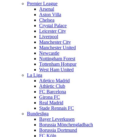
Premier League
Arsenal
Aston Villa
Chelsea
Crystal Palace
Leicester City
Liverpool
Manchester City
Manchester United
Newcastle
Nottingham Forest
Tottenham Hotspur
West Ham United
La Liga
Atletico Madrid
Athletic Club
FC Barcelona
Girona FC
Real Madrid
Stade Rennais FC
Bundesliga
Bayer Leverkusen
Borussia Mönchengladbach
Borussia Dortmund
FC Köln