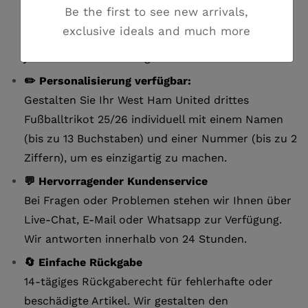
Be the first to see new arrivals,
dem Versand erhalten Sie eine
exclusive ideals and much more
Sendungsverfolgungsnummer, um Ihre Lieferung
jederzeit nachzuverfolgen.
✏️ Personalisierung verfügbar:
Gestalten Sie Ihr West Ham United drittes
Fußballtrikot 25/26 individuell mit einem Namen
(bis zu 13 Buchstaben) und einer Nummer (bis zu 2
Ziffern), um es einzigartig zu machen.
💬 Hervorragender Kundenservice
Bei Fragen oder Problemen stehen wir Ihnen über
Live-Chat, E-Mail oder Whatsapp zur Verfügung.
Wir antworten innerhalb von 24 Stunden.
🔄 Einfache Rückgabe
14-tägiges Rückgaberecht für fehlerhafte oder
beschädigte Artikel. Wir gestalten den