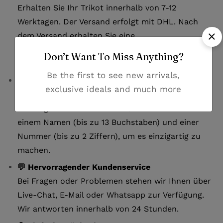
Erhalten Sie Ihr Trikot innerhalb von 7-12
Werktagen. Der Versand erfolgt mit DHL. Nach
dem Versand erhalten Sie eine
Sendungsverfolgungsnummer, um Ihre Lieferung
Don’t Want To Miss Anything?
jederzeit nachzuverfolgen.
Be the first to see new arrivals,
✏️ Personalisierung verfügbar:
exclusive ideals and much more
Gestalten Sie Ihr Tottenham Hotspur
Trainingstrikot für Herren 25/26 individuell mit
einem Namen (bis zu 13 Buchstaben) und einer
Nummer (bis zu 2 Ziffern), um es einzigartig zu
machen.
💬 Hervorragender Kundenservice
Bei Fragen oder Problemen stehen wir Ihnen über
Live-Chat, E-Mail oder Whatsapp zur Verfügung.
Wir antworten innerhalb von 24 Stunden.