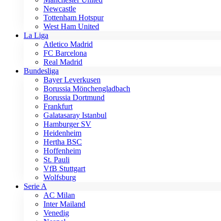
Newcastle
Tottenham Hotspur
West Ham United
La Liga
Atletico Madrid
FC Barcelona
Real Madrid
Bundesliga
Bayer Leverkusen
Borussia Mönchengladbach
Borussia Dortmund
Frankfurt
Galatasaray Istanbul
Hamburger SV
Heidenheim
Hertha BSC
Hoffenheim
St. Pauli
VfB Stuttgart
Wolfsburg
Serie A
AC Milan
Inter Mailand
Venedig