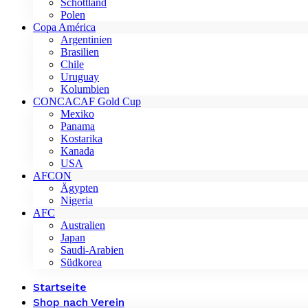
Schottland
Polen
Copa América
Argentinien
Brasilien
Chile
Uruguay
Kolumbien
CONCACAF Gold Cup
Mexiko
Panama
Kostarika
Kanada
USA
AFCON
Ägypten
Nigeria
AFC
Australien
Japan
Saudi-Arabien
Südkorea
Startseite
Shop nach Verein