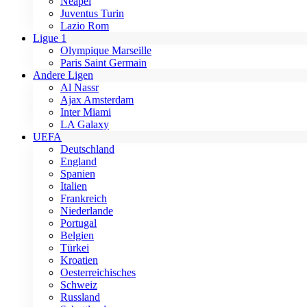
Neapel
Juventus Turin
Lazio Rom
Ligue 1
Olympique Marseille
Paris Saint Germain
Andere Ligen
Al Nassr
Ajax Amsterdam
Inter Miami
LA Galaxy
UEFA
Deutschland
England
Spanien
Italien
Frankreich
Niederlande
Portugal
Belgien
Türkei
Kroatien
Oesterreichisches
Schweiz
Russland