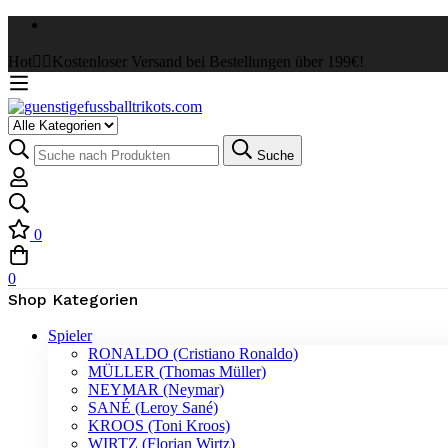
Hot
✌🏼Kostenloser Versand bei Bestellungen über 199€!
Suche
0
0
Shop Kategorien
Spieler
RONALDO (Cristiano Ronaldo)
MÜLLER (Thomas Müller)
NEYMAR (Neymar)
SANÉ (Leroy Sané)
KROOS (Toni Kroos)
WIRTZ (Florian Wirtz)