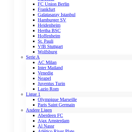
FC Union Berlin
Frankfurt
Galatasaray Istanbul
Hamburger SV
Heidenheim
Hertha BSC
Hoffenheim
St. Pauli
VfB Stuttgart
Wolfsburg
Serie A
AC Milan
Inter Mailand
Venedig
Neapel
Juventus Turin
Lazio Rom
Ligue 1
Olympique Marseille
Paris Saint Germain
Andere Ligen
Aberdeen FC
Ajax Amsterdam
Al Nassr
Atlético River Plate