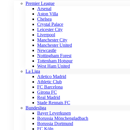
Premier League
Arsenal
Aston Villa
Chelsea
Crystal Palace
Leicester City
Liverpool
Manchester City
Manchester United
Newcastle
Nottingham Forest
Tottenham Hotspur
West Ham United
La Liga
Atletico Madrid
Athletic Club
FC Barcelona
Girona FC
Real Madrid
Stade Rennais FC
Bundesliga
Bayer Leverkusen
Borussia Mönchengladbach
Borussia Dortmund
FC Köln