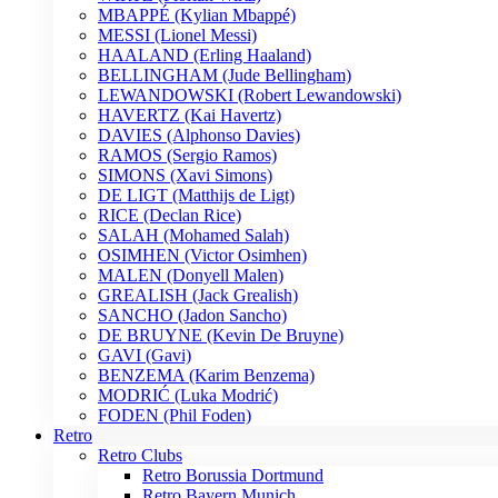
MBAPPÉ (Kylian Mbappé)
MESSI (Lionel Messi)
HAALAND (Erling Haaland)
BELLINGHAM (Jude Bellingham)
LEWANDOWSKI (Robert Lewandowski)
HAVERTZ (Kai Havertz)
DAVIES (Alphonso Davies)
RAMOS (Sergio Ramos)
SIMONS (Xavi Simons)
DE LIGT (Matthijs de Ligt)
RICE (Declan Rice)
SALAH (Mohamed Salah)
OSIMHEN (Victor Osimhen)
MALEN (Donyell Malen)
GREALISH (Jack Grealish)
SANCHO (Jadon Sancho)
DE BRUYNE (Kevin De Bruyne)
GAVI (Gavi)
BENZEMA (Karim Benzema)
MODRIĆ (Luka Modrić)
FODEN (Phil Foden)
Retro
Retro Clubs
Retro Borussia Dortmund
Retro Bayern Munich