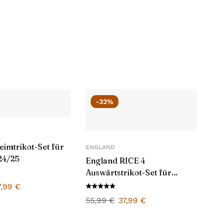
-32%
imtrikot-Set für
ENGLAND
24/25
England RICE 4
Auswärtstrikot-Set für
Kinder 2024/25
7,99
€
55,99
€
37,99
€