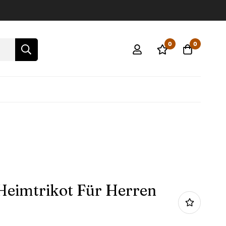
0
0
Heimtrikot Für Herren