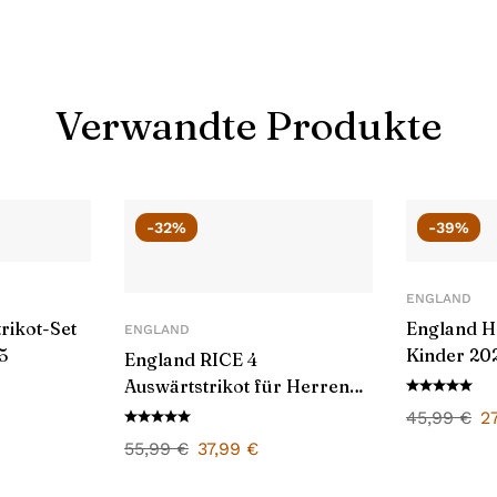
Verwandte Produkte
-32%
-39%
ENGLAND
rikot-Set
England He
ENGLAND
5
Kinder 20
England RICE 4
Auswärtstrikot für Herren
2024/25
45,99
€
2
55,99
€
37,99
€