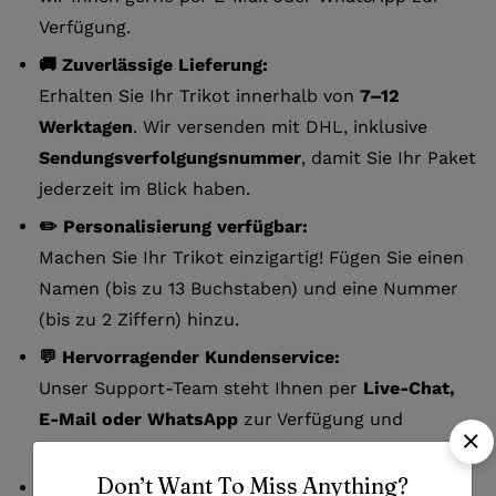
Verfügung.
🚚 Zuverlässige Lieferung:
Erhalten Sie Ihr Trikot innerhalb von
7–12
Werktagen
. Wir versenden mit DHL, inklusive
Sendungsverfolgungsnummer
, damit Sie Ihr Paket
jederzeit im Blick haben.
✏️ Personalisierung verfügbar:
Machen Sie Ihr Trikot einzigartig! Fügen Sie einen
Namen (bis zu 13 Buchstaben) und eine Nummer
(bis zu 2 Ziffern) hinzu.
💬 Hervorragender Kundenservice:
Unser Support-Team steht Ihnen per
Live-Chat,
E-Mail oder WhatsApp
zur Verfügung und
antwortet in der Regel innerhalb von 24 Stunden.
Don’t Want To Miss Anything?
🔄 Einfache Rückgabe: