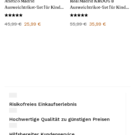
Atletico Madrid
Real Madrid KROOS 8
Ausweichtrikot-Set für Kinder
Ausweichtrikot-Set für Kinder
2024/25
2024/25
45,99
€
25,99
€
55,99
€
35,99
€
Risikofreies Einkaufserlebnis
Hochwertige Qualität zu günstigen Preisen
Hilfsbereiter Kundenservice