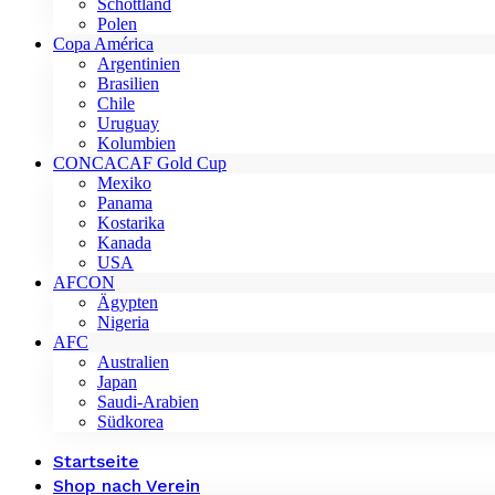
Schottland
Polen
Copa América
Argentinien
Brasilien
Chile
Uruguay
Kolumbien
CONCACAF Gold Cup
Mexiko
Panama
Kostarika
Kanada
USA
AFCON
Ägypten
Nigeria
AFC
Australien
Japan
Saudi-Arabien
Südkorea
Startseite
Shop nach Verein