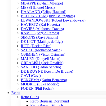
MBAPPÉ (Kylian Mbappé)
MESSI (Lionel Messi)
HAALAND (Erling Haaland)
BELLINGHAM (Jude Bellingham)
LEWANDOWSKI (Robert Lewandowski)
HAVERTZ (Kai Havertz)
DAVIES (Alphonso Davies)
RAMOS (Sergio Ramos)
SIMONS (Xavi Simons)
DE LIGT (Matthijs de Ligt)
RICE (Declan Rice)
SALAH (Mohamed Salah)
OSIMHEN (Victor Osimhen)
MALEN (Donyell Malen)
GREALISH (Jack Grealish)
SANCHO (Jadon Sancho)
DE BRUYNE (Kevin De Bruyne)
GAVI (Gavi)
BENZEMA (Karim Benzema)
MODRIĆ (Luka Modrić)
FODEN (Phil Foden)
Retro
Retro Clubs
Retro Borussia Dortmund
Retro Bayern Munich