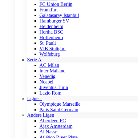
FC Union Berlin
Frankfurt
Galatasaray Istanbul
Hamburger SV
Heidenheim
Hertha BSC
Hoffenheim
St. Pauli
VfB Stuttgart
Wolfsburg
Serie A
AC Milan
Inter Mailand
Venedig
Neapel
Juventus Turin
Lazio Rom
Ligue 1
Olympique Marseille
Paris Saint Germain
Andere Ligen
Aberdeen FC
Ajax Amsterdam
Al Nassr
Atlético River Plate