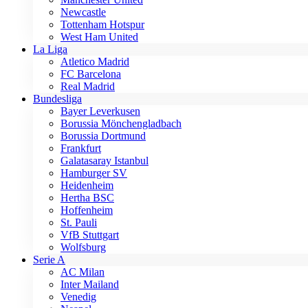
Newcastle
Tottenham Hotspur
West Ham United
La Liga
Atletico Madrid
FC Barcelona
Real Madrid
Bundesliga
Bayer Leverkusen
Borussia Mönchengladbach
Borussia Dortmund
Frankfurt
Galatasaray Istanbul
Hamburger SV
Heidenheim
Hertha BSC
Hoffenheim
St. Pauli
VfB Stuttgart
Wolfsburg
Serie A
AC Milan
Inter Mailand
Venedig