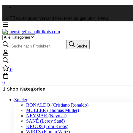
Hot
✌🏼Kostenloser Versand bei Bestellungen über 199€!
Select
a
Suche
Suche
Category
nach:
0
0
Shop Kategorien
Spieler
RONALDO (Cristiano Ronaldo)
MÜLLER (Thomas Müller)
NEYMAR (Neymar)
SANÉ (Leroy Sané)
KROOS (Toni Kroos)
WIRTZ (Florian Wirtz)