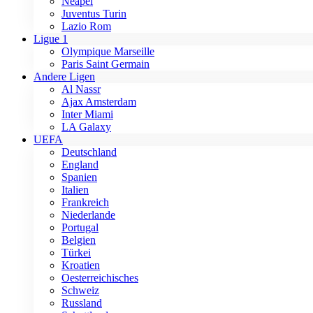
Neapel
Juventus Turin
Lazio Rom
Ligue 1
Olympique Marseille
Paris Saint Germain
Andere Ligen
Al Nassr
Ajax Amsterdam
Inter Miami
LA Galaxy
UEFA
Deutschland
England
Spanien
Italien
Frankreich
Niederlande
Portugal
Belgien
Türkei
Kroatien
Oesterreichisches
Schweiz
Russland