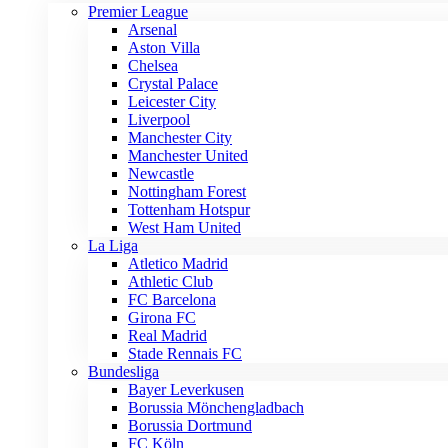
Premier League
Arsenal
Aston Villa
Chelsea
Crystal Palace
Leicester City
Liverpool
Manchester City
Manchester United
Newcastle
Nottingham Forest
Tottenham Hotspur
West Ham United
La Liga
Atletico Madrid
Athletic Club
FC Barcelona
Girona FC
Real Madrid
Stade Rennais FC
Bundesliga
Bayer Leverkusen
Borussia Mönchengladbach
Borussia Dortmund
FC Köln