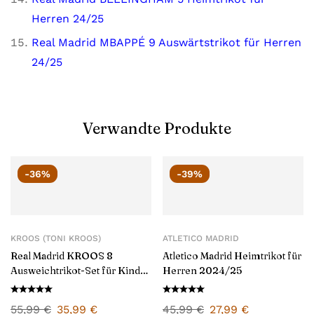
Herren 24/25
Real Madrid MBAPPÉ 9 Auswärtstrikot für Herren
24/25
Verwandte Produkte
-36%
-39%
KROOS (TONI KROOS)
ATLETICO MADRID
Real Madrid KROOS 8
Atletico Madrid Heimtrikot für
Ausweichtrikot-Set für Kinder
Herren 2024/25
2024/25
55,99
€
35,99
€
45,99
€
27,99
€