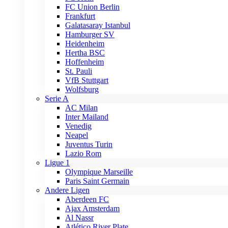
FC Union Berlin
Frankfurt
Galatasaray Istanbul
Hamburger SV
Heidenheim
Hertha BSC
Hoffenheim
St. Pauli
VfB Stuttgart
Wolfsburg
Serie A
AC Milan
Inter Mailand
Venedig
Neapel
Juventus Turin
Lazio Rom
Ligue 1
Olympique Marseille
Paris Saint Germain
Andere Ligen
Aberdeen FC
Ajax Amsterdam
Al Nassr
Atlético River Plate