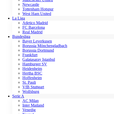
Newcastle
Tottenham Hotspur
West Ham United
La Liga
Atletico Madrid
FC Barcelona
Real Madrid
Bundesliga
Bayer Leverkusen
Borussia Mönchengladbach
Borussia Dortmund
Frankfurt
Galatasaray Istanbul
Hamburger SV
Heidenheim
Hertha BSC
Hoffenheim
St. Pauli
VfB Stuttgart
Wolfsburg
Serie A
AC Milan
Inter Mailand
Venedig