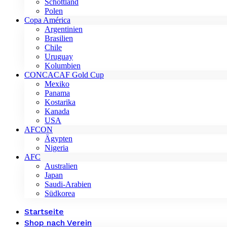
Schottland
Polen
Copa América
Argentinien
Brasilien
Chile
Uruguay
Kolumbien
CONCACAF Gold Cup
Mexiko
Panama
Kostarika
Kanada
USA
AFCON
Ägypten
Nigeria
AFC
Australien
Japan
Saudi-Arabien
Südkorea
Startseite
Shop nach Verein