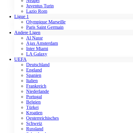
Neapel
Juventus Turin
Lazio Rom
Ligue 1
Olympique Marseille
Paris Saint Germain
Andere Ligen
Al Nassr
Ajax Amsterdam
Inter Miami
LA Galaxy
UEFA
Deutschland
England
Spanien
Italien
Frankreich
Niederlande
Portugal
Belgien
Türkei
Kroatien
Oesterreichisches
Schweiz
Russland