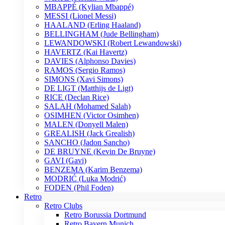
MBAPPÉ (Kylian Mbappé)
MESSI (Lionel Messi)
HAALAND (Erling Haaland)
BELLINGHAM (Jude Bellingham)
LEWANDOWSKI (Robert Lewandowski)
HAVERTZ (Kai Havertz)
DAVIES (Alphonso Davies)
RAMOS (Sergio Ramos)
SIMONS (Xavi Simons)
DE LIGT (Matthijs de Ligt)
RICE (Declan Rice)
SALAH (Mohamed Salah)
OSIMHEN (Victor Osimhen)
MALEN (Donyell Malen)
GREALISH (Jack Grealish)
SANCHO (Jadon Sancho)
DE BRUYNE (Kevin De Bruyne)
GAVI (Gavi)
BENZEMA (Karim Benzema)
MODRIĆ (Luka Modrić)
FODEN (Phil Foden)
Retro
Retro Clubs
Retro Borussia Dortmund
Retro Bayern Munich