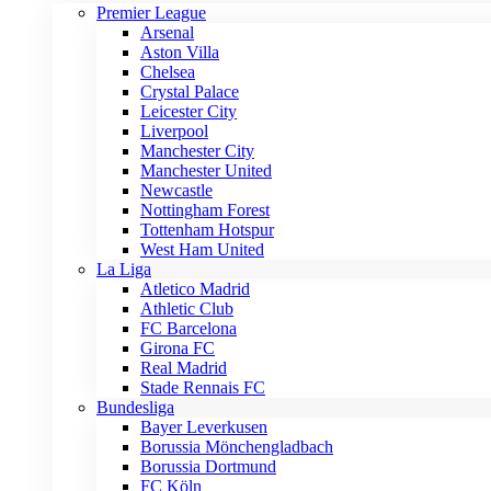
Premier League
Arsenal
Aston Villa
Chelsea
Crystal Palace
Leicester City
Liverpool
Manchester City
Manchester United
Newcastle
Nottingham Forest
Tottenham Hotspur
West Ham United
La Liga
Atletico Madrid
Athletic Club
FC Barcelona
Girona FC
Real Madrid
Stade Rennais FC
Bundesliga
Bayer Leverkusen
Borussia Mönchengladbach
Borussia Dortmund
FC Köln