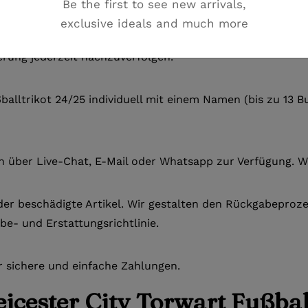
Be the first to see new arrivals,
exclusive ideals and much more
 Werktagen. Der Versand erfolgt mit DHL. Nach dem Versand
rung jederzeit nachzuverfolgen.
ßballtrikot 24/25 individuell mit einem Namen (bis zu 13
n über Live-Chat, E-Mail oder Whatsapp zur Verfügung. W
der beschädigte Artikel. Wir gestalten den Rückgabeprozes
be- und Erstattungsrichtlinie.
r sichere und einfache Zahlungen.
icester City Torwart Fußbal