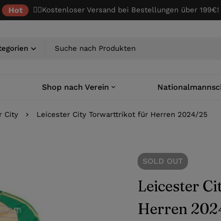
Hot
✌🏼Kostenloser Versand bei Bestellungen über 199€!
Shop nach Verein
Nationalmannsc
r City
Leicester City Torwarttrikot für Herren 2024/25
SOLD
OUT
Leicester Ci
Herren 202