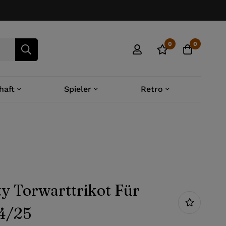
0
0
haft
Spieler
Retro
ty Torwarttrikot Für
4/25