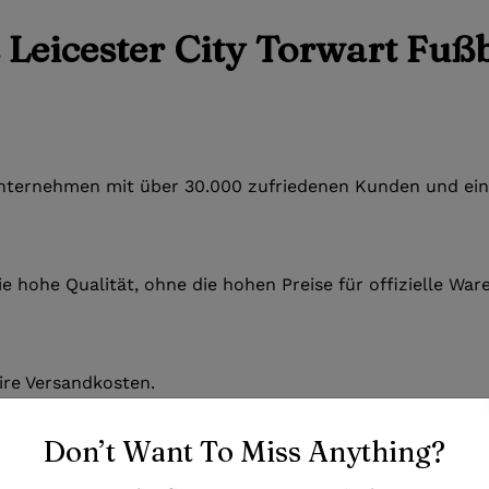
Leicester City Torwart Fußb
 Unternehmen mit über 30.000 zufriedenen Kunden und ein
e hohe Qualität, ohne die hohen Preise für offizielle Wa
ire Versandkosten.
Don’t Want To Miss Anything?
en, die perfekte Passform zu finden. Bei Fragen zur Größe 