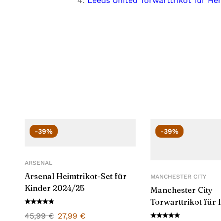
Leeds United Torwarttrikot für He
-39%
-39%
ARSENAL
Arsenal Heimtrikot-Set für
MANCHESTER CITY
Kinder 2024/25
Manchester City
Torwarttrikot für
2024/25
45,99
€
27,99
€