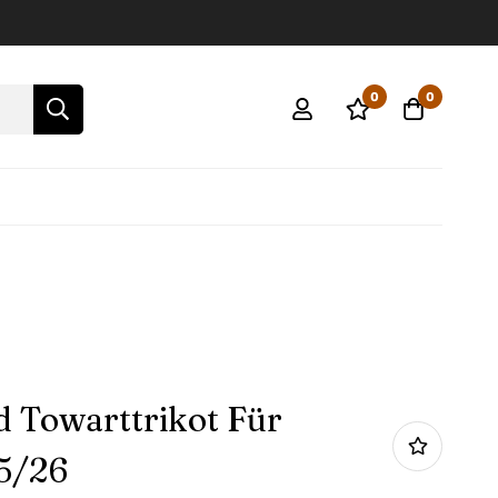
0
0
d Towarttrikot Für
5/26