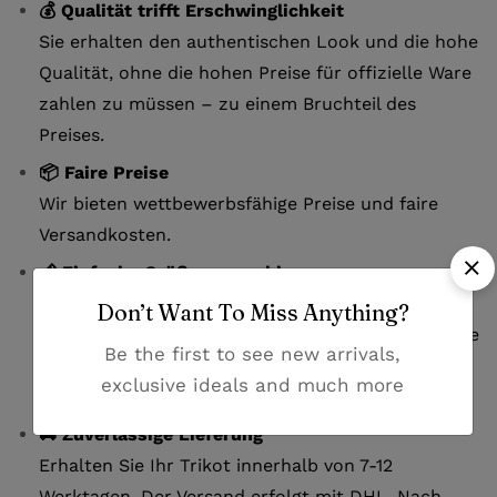
💰 Qualität trifft Erschwinglichkeit
Sie erhalten den authentischen Look und die hohe
Qualität, ohne die hohen Preise für offizielle Ware
zahlen zu müssen – zu einem Bruchteil des
Preises.
📦 Faire Preise
Wir bieten wettbewerbsfähige Preise und faire
Versandkosten.
📏 Einfache Größenauswahl
Unsere detaillierte Größentabelle hilft Ihnen, die
Don’t Want To Miss Anything?
perfekte Passform zu finden. Bei Fragen zur Größe
Be the first to see new arrivals,
kontaktieren Sie uns bitte per E-Mail oder
exclusive ideals and much more
Whatsapp.
🚚 Zuverlässige Lieferung
Erhalten Sie Ihr Trikot innerhalb von 7-12
Werktagen. Der Versand erfolgt mit DHL. Nach