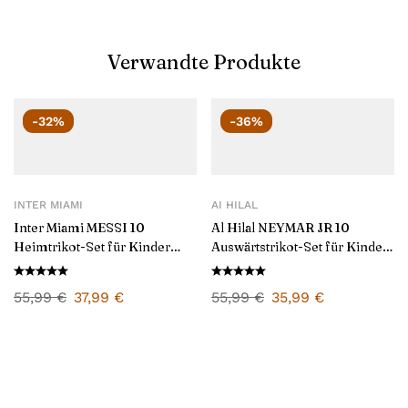
Verwandte Produkte
-32%
-36%
INTER MIAMI
AI HILAL
Inter Miami MESSI 10
Al Hilal NEYMAR JR 10
Heimtrikot-Set für Kinder
Auswärtstrikot-Set für Kinder
2024/25
2024/25
55,99
€
37,99
€
55,99
€
35,99
€