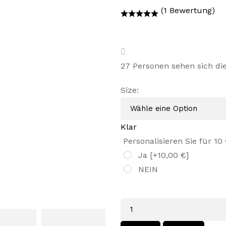
Preis
Preis
(1 Bewertung)
war:
ist:
45,99 €
26,99 €.
27
Personen sehen sich di
Size
:
Klar
Personalisieren Sie für 10
Ja
[+10,00 €]
NEIN
Menge