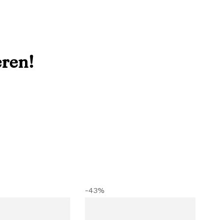
eren!
-43%