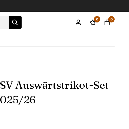
0
0
V Auswärtstrikot-Set
2025/26