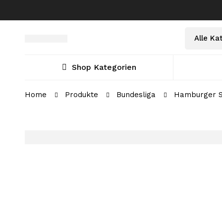
Select
Suche
a
nach:
Category
Shop Kategorien
Home
Produkte
Bundesliga
Hamburger SV