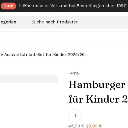
Hot
✌🏼Kostenloser Versand bei Bestellungen über 199€!
 Auswärtstrikot-Set für Kinder 2025/26
-41%
Hamburger S
für Kinder 
Ursprünglicher
Aktueller
45,99
€
26,99
€