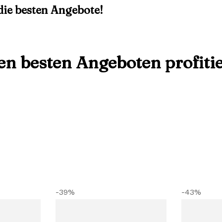
 die besten Angebote!
den besten Angeboten profiti
5
-39%
-43%