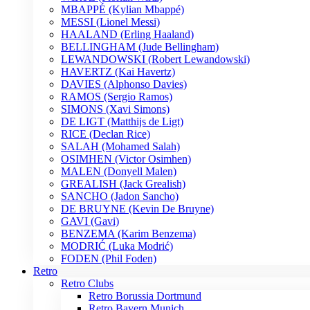
MBAPPÉ (Kylian Mbappé)
MESSI (Lionel Messi)
HAALAND (Erling Haaland)
BELLINGHAM (Jude Bellingham)
LEWANDOWSKI (Robert Lewandowski)
HAVERTZ (Kai Havertz)
DAVIES (Alphonso Davies)
RAMOS (Sergio Ramos)
SIMONS (Xavi Simons)
DE LIGT (Matthijs de Ligt)
RICE (Declan Rice)
SALAH (Mohamed Salah)
OSIMHEN (Victor Osimhen)
MALEN (Donyell Malen)
GREALISH (Jack Grealish)
SANCHO (Jadon Sancho)
DE BRUYNE (Kevin De Bruyne)
GAVI (Gavi)
BENZEMA (Karim Benzema)
MODRIĆ (Luka Modrić)
FODEN (Phil Foden)
Retro
Retro Clubs
Retro Borussia Dortmund
Retro Bayern Munich