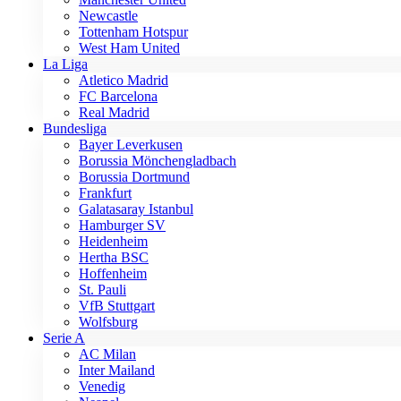
Newcastle
Tottenham Hotspur
West Ham United
La Liga
Atletico Madrid
FC Barcelona
Real Madrid
Bundesliga
Bayer Leverkusen
Borussia Mönchengladbach
Borussia Dortmund
Frankfurt
Galatasaray Istanbul
Hamburger SV
Heidenheim
Hertha BSC
Hoffenheim
St. Pauli
VfB Stuttgart
Wolfsburg
Serie A
AC Milan
Inter Mailand
Venedig