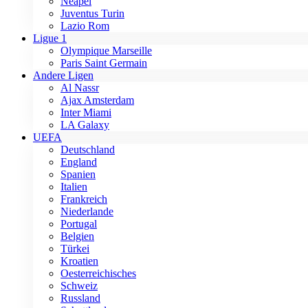
Neapel
Juventus Turin
Lazio Rom
Ligue 1
Olympique Marseille
Paris Saint Germain
Andere Ligen
Al Nassr
Ajax Amsterdam
Inter Miami
LA Galaxy
UEFA
Deutschland
England
Spanien
Italien
Frankreich
Niederlande
Portugal
Belgien
Türkei
Kroatien
Oesterreichisches
Schweiz
Russland