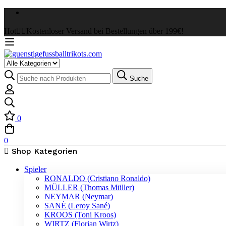
Hot
✌🏼Kostenloser Versand bei Bestellungen über 199€!
Select
a
Suche
Suche
Category
nach:
0
0
Shop Kategorien
Spieler
RONALDO (Cristiano Ronaldo)
MÜLLER (Thomas Müller)
NEYMAR (Neymar)
SANÉ (Leroy Sané)
KROOS (Toni Kroos)
WIRTZ (Florian Wirtz)