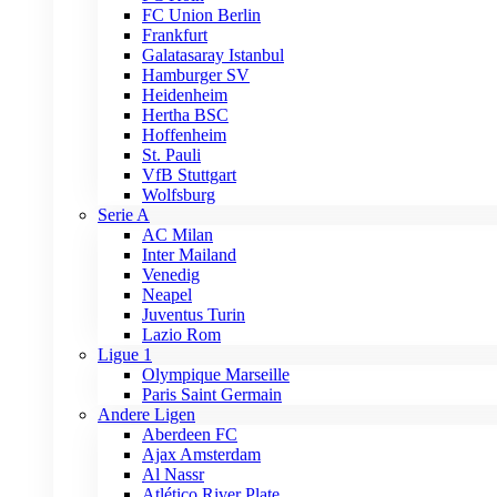
FC Union Berlin
Frankfurt
Galatasaray Istanbul
Hamburger SV
Heidenheim
Hertha BSC
Hoffenheim
St. Pauli
VfB Stuttgart
Wolfsburg
Serie A
AC Milan
Inter Mailand
Venedig
Neapel
Juventus Turin
Lazio Rom
Ligue 1
Olympique Marseille
Paris Saint Germain
Andere Ligen
Aberdeen FC
Ajax Amsterdam
Al Nassr
Atlético River Plate