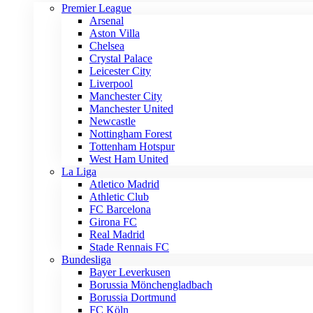
Premier League
Arsenal
Aston Villa
Chelsea
Crystal Palace
Leicester City
Liverpool
Manchester City
Manchester United
Newcastle
Nottingham Forest
Tottenham Hotspur
West Ham United
La Liga
Atletico Madrid
Athletic Club
FC Barcelona
Girona FC
Real Madrid
Stade Rennais FC
Bundesliga
Bayer Leverkusen
Borussia Mönchengladbach
Borussia Dortmund
FC Köln