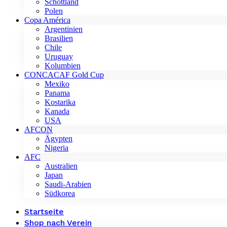
Schottland
Polen
Copa América
Argentinien
Brasilien
Chile
Uruguay
Kolumbien
CONCACAF Gold Cup
Mexiko
Panama
Kostarika
Kanada
USA
AFCON
Ägypten
Nigeria
AFC
Australien
Japan
Saudi-Arabien
Südkorea
Startseite
Shop nach Verein