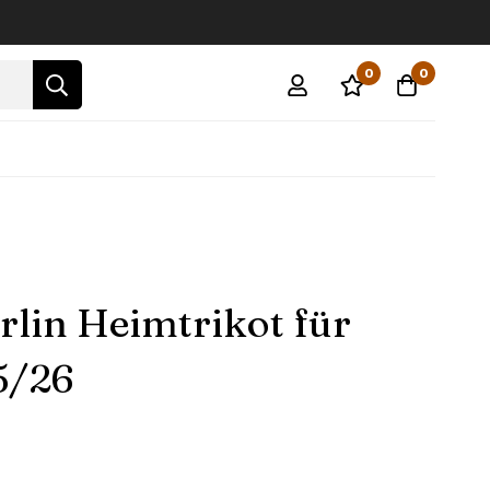
0
0
rlin Heimtrikot für
5/26