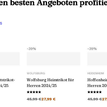
den besten Angeboten profiti
25
-39%
-39%
WOLFSBURG
HEIDENHEIM
strikot-
Wolfsburg Heimtrikot für
Hoffenhei
24/25
Herren 2024/25
Herren 20
Preis ist: 25,99 €.
Ursprünglicher Preis war: 45,99 €
Aktueller Preis ist: 27,99 €.
Ursprünglic
45,99
€
27,99
€
45,99
€
27