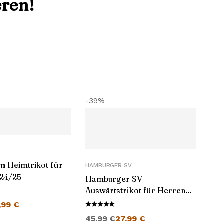
eren!
-39%
m Heimtrikot für
HAMBURGER SV
24/25
Hamburger SV
Auswärtstrikot für Herren
her Preis war: 45,99 €
Aktueller Preis ist: 27,99 €.
2024/25
,99
€
Ursprünglicher Preis war: 45,99 €
Aktueller Preis ist: 27,99 €.
45,99
€
27,99
€