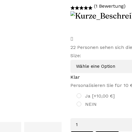
Preis
Preis
(1 Bewertung)
war:
ist:
45,99 €
28,99 €.
22
Personen sehen sich di
Size
:
Klar
Personalisieren Sie für 10 
Ja
[+10,00 €]
NEIN
Menge