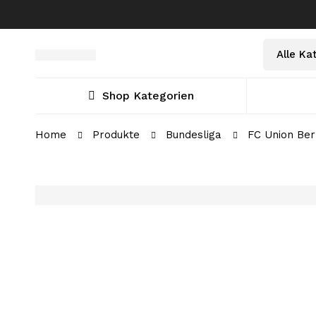
Select
Suche
a
nach:
Category
Shop Kategorien
Home
Produkte
Bundesliga
FC Union Ber