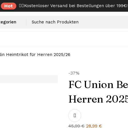
Hot
✌🏼Kostenloser Versand bei Bestellungen über 199€!
lin Heimtrikot für Herren 2025/26
-37%
FC Union Be
Herren 202
Ursprünglicher
Aktueller
45,99
€
28,99
€