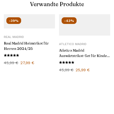
Verwandte Produkte
-39%
-43%
REAL MADRID
Real Madrid Heimtrikot für
ATLETICO MADRID
Herren 2024/25
Atletico Madrid
Auswärtstrikot-Set für Kinder
2024/25
45,99
€
27,99
€
45,99
€
25,99
€