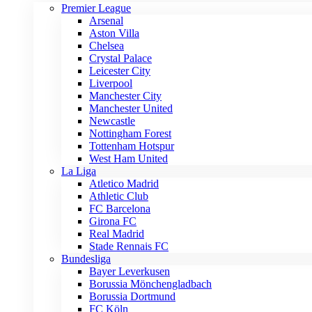
Premier League
Arsenal
Aston Villa
Chelsea
Crystal Palace
Leicester City
Liverpool
Manchester City
Manchester United
Newcastle
Nottingham Forest
Tottenham Hotspur
West Ham United
La Liga
Atletico Madrid
Athletic Club
FC Barcelona
Girona FC
Real Madrid
Stade Rennais FC
Bundesliga
Bayer Leverkusen
Borussia Mönchengladbach
Borussia Dortmund
FC Köln