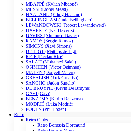
MBAPPÉ (Kylian Mbappé)
MESSI (Lionel Messi)
HAALAND (Erling Haaland)
BELLINGHAM (Jude Bellingham)
LEWANDOWSKI (Robert Lewandowski)
HAVERTZ (Kai Havertz)
DAVIES (Alphonso Davies)
RAMOS (Sergio Ramos)
SIMONS (Xavi Simons)
DE LIGT (Matthijs de Ligt)
RICE (Declan Rice)
SALAH (Mohamed Salah)
OSIMHEN (Victor Osimhen)
MALEN (Donyell Malen)
GREALISH (Jack Grealish)
SANCHO (Jadon Sancho)
DE BRUYNE (Kevin De Bruyne)
GAVI (Gavi)
BENZEMA (Karim Benzema)
MODRIĆ (Luka Modrić)
FODEN (Phil Foden)
Retro
Retro Clubs
Retro Borussia Dortmund
Retro Bayern Munich