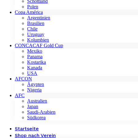
Schottland
Polen
Copa América
Argentinien
Brasilien
Chile
Uruguay
Kolumbien
CONCACAF Gold Cup
Mexiko
Panama
Kostarika
Kanada
USA
AFCON
Ägypten
Nigeria
AFC
Australien
Japan
Saudi-Arabien
Südkorea
Startseite
Shop nach Verein