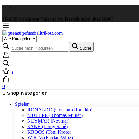
Hot
✌🏼Kostenloser Versand bei Bestellungen über 199€!
Suche
0
0
Shop Kategorien
Spieler
RONALDO (Cristiano Ronaldo)
MÜLLER (Thomas Müller)
NEYMAR (Neymar)
SANÉ (Leroy Sané)
KROOS (Toni Kroos)
WIRTZ (Florian Wirtz)