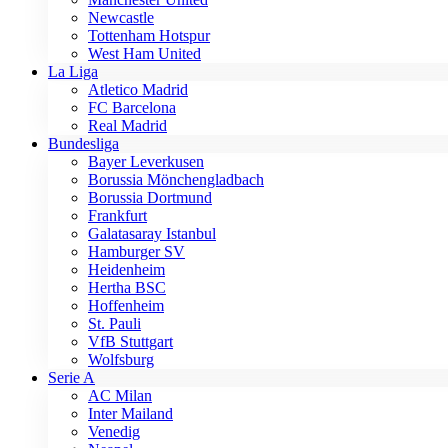
Newcastle
Tottenham Hotspur
West Ham United
La Liga
Atletico Madrid
FC Barcelona
Real Madrid
Bundesliga
Bayer Leverkusen
Borussia Mönchengladbach
Borussia Dortmund
Frankfurt
Galatasaray Istanbul
Hamburger SV
Heidenheim
Hertha BSC
Hoffenheim
St. Pauli
VfB Stuttgart
Wolfsburg
Serie A
AC Milan
Inter Mailand
Venedig