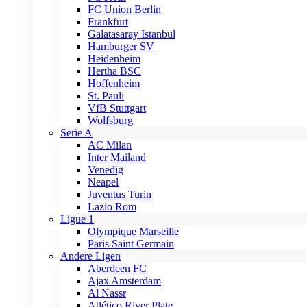
FC Union Berlin
Frankfurt
Galatasaray Istanbul
Hamburger SV
Heidenheim
Hertha BSC
Hoffenheim
St. Pauli
VfB Stuttgart
Wolfsburg
Serie A
AC Milan
Inter Mailand
Venedig
Neapel
Juventus Turin
Lazio Rom
Ligue 1
Olympique Marseille
Paris Saint Germain
Andere Ligen
Aberdeen FC
Ajax Amsterdam
Al Nassr
Atlético River Plate