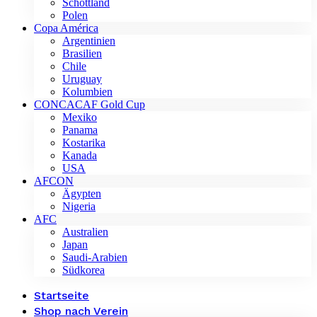
Schottland
Polen
Copa América
Argentinien
Brasilien
Chile
Uruguay
Kolumbien
CONCACAF Gold Cup
Mexiko
Panama
Kostarika
Kanada
USA
AFCON
Ägypten
Nigeria
AFC
Australien
Japan
Saudi-Arabien
Südkorea
Startseite
Shop nach Verein