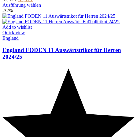
Preis
Preis
Dieses
Ausführung wählen
war:
ist:
Produkt
-32%
55,99 €
37,99 €.
weist
mehrere
Varianten
Add to wishlist
auf.
Quick view
Die
England
Optionen
können
England FODEN 11 Auswärtstrikot für Herren
auf
2024/25
der
Produktseite
gewählt
werden