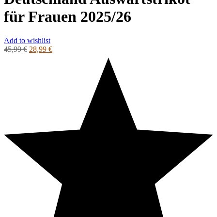
für Frauen 2025/26
Add to wishlist
Ursprünglicher
Aktueller
45,99
€
28,99
€
Preis
Preis
war:
ist:
45,99 €
28,99 €.