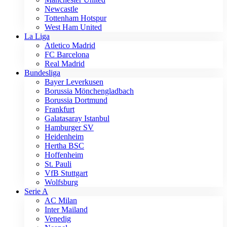
Newcastle
Tottenham Hotspur
West Ham United
La Liga
Atletico Madrid
FC Barcelona
Real Madrid
Bundesliga
Bayer Leverkusen
Borussia Mönchengladbach
Borussia Dortmund
Frankfurt
Galatasaray Istanbul
Hamburger SV
Heidenheim
Hertha BSC
Hoffenheim
St. Pauli
VfB Stuttgart
Wolfsburg
Serie A
AC Milan
Inter Mailand
Venedig