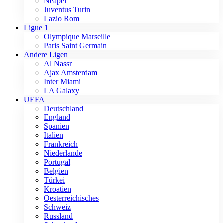
Neapel
Juventus Turin
Lazio Rom
Ligue 1
Olympique Marseille
Paris Saint Germain
Andere Ligen
Al Nassr
Ajax Amsterdam
Inter Miami
LA Galaxy
UEFA
Deutschland
England
Spanien
Italien
Frankreich
Niederlande
Portugal
Belgien
Türkei
Kroatien
Oesterreichisches
Schweiz
Russland