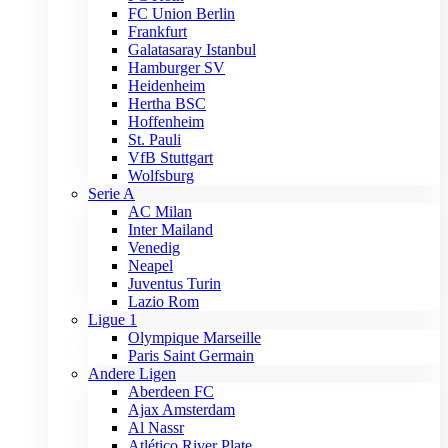
FC Union Berlin
Frankfurt
Galatasaray Istanbul
Hamburger SV
Heidenheim
Hertha BSC
Hoffenheim
St. Pauli
VfB Stuttgart
Wolfsburg
Serie A
AC Milan
Inter Mailand
Venedig
Neapel
Juventus Turin
Lazio Rom
Ligue 1
Olympique Marseille
Paris Saint Germain
Andere Ligen
Aberdeen FC
Ajax Amsterdam
Al Nassr
Atlético River Plate