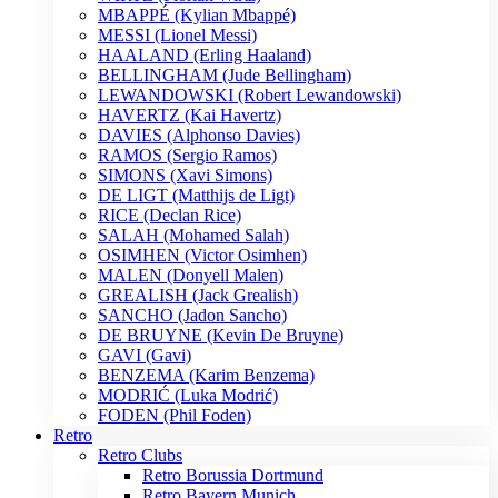
MBAPPÉ (Kylian Mbappé)
MESSI (Lionel Messi)
HAALAND (Erling Haaland)
BELLINGHAM (Jude Bellingham)
LEWANDOWSKI (Robert Lewandowski)
HAVERTZ (Kai Havertz)
DAVIES (Alphonso Davies)
RAMOS (Sergio Ramos)
SIMONS (Xavi Simons)
DE LIGT (Matthijs de Ligt)
RICE (Declan Rice)
SALAH (Mohamed Salah)
OSIMHEN (Victor Osimhen)
MALEN (Donyell Malen)
GREALISH (Jack Grealish)
SANCHO (Jadon Sancho)
DE BRUYNE (Kevin De Bruyne)
GAVI (Gavi)
BENZEMA (Karim Benzema)
MODRIĆ (Luka Modrić)
FODEN (Phil Foden)
Retro
Retro Clubs
Retro Borussia Dortmund
Retro Bayern Munich