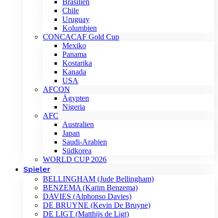
Brasilien
Chile
Uruguay
Kolumbien
CONCACAF Gold Cup
Mexiko
Panama
Kostarika
Kanada
USA
AFCON
Ägypten
Nigeria
AFC
Australien
Japan
Saudi-Arabien
Südkorea
WORLD CUP 2026
Spieler
BELLINGHAM (Jude Bellingham)
BENZEMA (Karim Benzema)
DAVIES (Alphonso Davies)
DE BRUYNE (Kevin De Bruyne)
DE LIGT (Matthijs de Ligt)