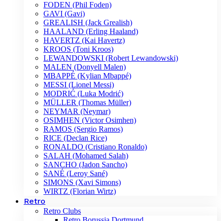
FODEN (Phil Foden)
GAVI (Gavi)
GREALISH (Jack Grealish)
HAALAND (Erling Haaland)
HAVERTZ (Kai Havertz)
KROOS (Toni Kroos)
LEWANDOWSKI (Robert Lewandowski)
MALEN (Donyell Malen)
MBAPPÉ (Kylian Mbappé)
MESSI (Lionel Messi)
MODRIĆ (Luka Modrić)
MÜLLER (Thomas Müller)
NEYMAR (Neymar)
OSIMHEN (Victor Osimhen)
RAMOS (Sergio Ramos)
RICE (Declan Rice)
RONALDO (Cristiano Ronaldo)
SALAH (Mohamed Salah)
SANCHO (Jadon Sancho)
SANÉ (Leroy Sané)
SIMONS (Xavi Simons)
WIRTZ (Florian Wirtz)
Retro
Retro Clubs
Retro Borussia Dortmund