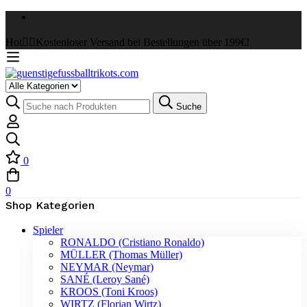
Hot
✌🏼Kostenloser Versand bei Bestellungen über 199€!
Select
a
Suche
Suche
Category
nach:
0
0
Shop Kategorien
Spieler
RONALDO (Cristiano Ronaldo)
MÜLLER (Thomas Müller)
NEYMAR (Neymar)
SANÉ (Leroy Sané)
KROOS (Toni Kroos)
WIRTZ (Florian Wirtz)