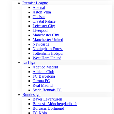
Premier League
Arsenal
Aston Villa
Chelsea
Crystal Palace
Leicester City
Liverpool
Manchester City
Manchester United
Newcastle
Nottingham Forest
Tottenham Hotspur
West Ham United
La Liga
Atletico Madrid
Athletic Club
FC Barcelona
Girona FC
Real Madrid
Stade Rennais FC
Bundesliga
Bayer Leverkusen
Borussia Mönchengladbach
Borussia Dortmund
FC Köln