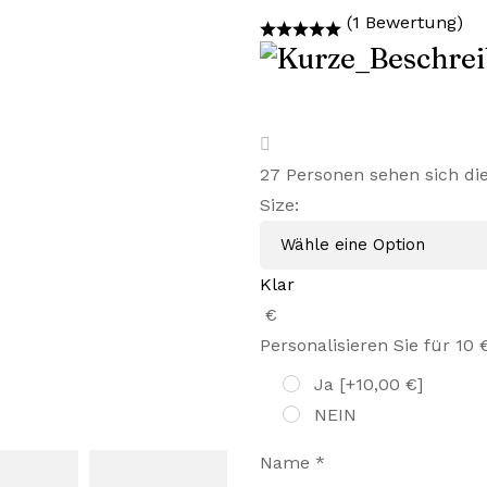
Preis
Preis
(1 Bewertung)
war:
ist:
45,99 €
28,99 €.
27
Personen sehen sich di
Size
:
Klar
€
Personalisieren Sie für 10 
Ja
[+10,00 €]
NEIN
Name
*