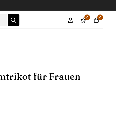
0
0
mtrikot für Frauen