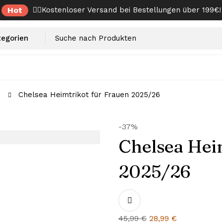
Hot
✌🏼Kostenloser Versand bei Bestellungen über 199€!
Chelsea Heimtrikot für Frauen 2025/26
-37%
Chelsea Hei
2025/26
Ursprünglicher
Aktueller
45,99
€
28,99
€