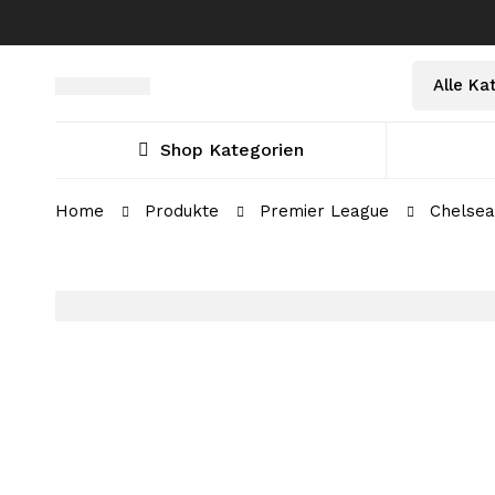
Select
Suche
a
nach:
Category
Shop Kategorien
Home
Produkte
Premier League
Chelsea