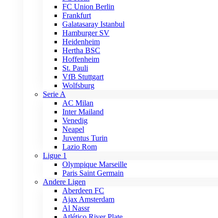
FC Union Berlin
Frankfurt
Galatasaray Istanbul
Hamburger SV
Heidenheim
Hertha BSC
Hoffenheim
St. Pauli
VfB Stuttgart
Wolfsburg
Serie A
AC Milan
Inter Mailand
Venedig
Neapel
Juventus Turin
Lazio Rom
Ligue 1
Olympique Marseille
Paris Saint Germain
Andere Ligen
Aberdeen FC
Ajax Amsterdam
Al Nassr
Atlético River Plate