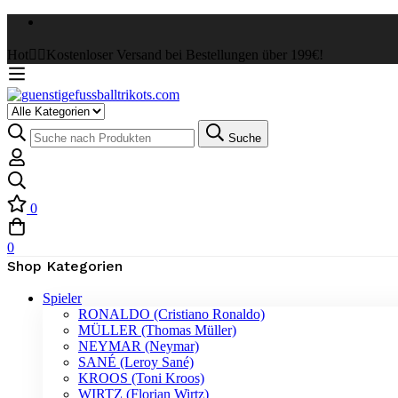
Hot
✌🏼Kostenloser Versand bei Bestellungen über 199€!
Suche
0
0
Shop Kategorien
Spieler
RONALDO (Cristiano Ronaldo)
MÜLLER (Thomas Müller)
NEYMAR (Neymar)
SANÉ (Leroy Sané)
KROOS (Toni Kroos)
WIRTZ (Florian Wirtz)