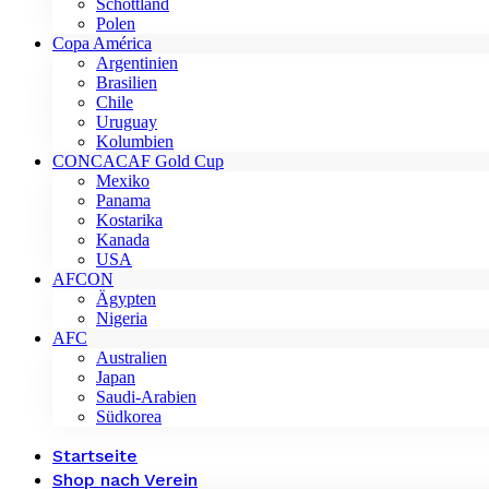
Schottland
Polen
Copa América
Argentinien
Brasilien
Chile
Uruguay
Kolumbien
CONCACAF Gold Cup
Mexiko
Panama
Kostarika
Kanada
USA
AFCON
Ägypten
Nigeria
AFC
Australien
Japan
Saudi-Arabien
Südkorea
Startseite
Shop nach Verein