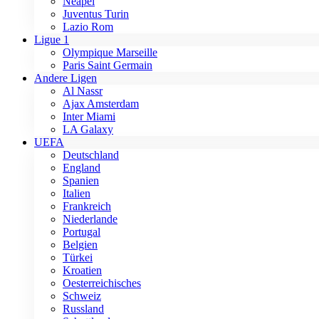
Neapel
Juventus Turin
Lazio Rom
Ligue 1
Olympique Marseille
Paris Saint Germain
Andere Ligen
Al Nassr
Ajax Amsterdam
Inter Miami
LA Galaxy
UEFA
Deutschland
England
Spanien
Italien
Frankreich
Niederlande
Portugal
Belgien
Türkei
Kroatien
Oesterreichisches
Schweiz
Russland