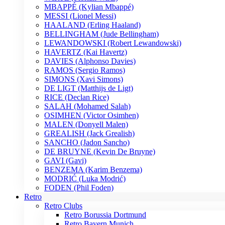
MBAPPÉ (Kylian Mbappé)
MESSI (Lionel Messi)
HAALAND (Erling Haaland)
BELLINGHAM (Jude Bellingham)
LEWANDOWSKI (Robert Lewandowski)
HAVERTZ (Kai Havertz)
DAVIES (Alphonso Davies)
RAMOS (Sergio Ramos)
SIMONS (Xavi Simons)
DE LIGT (Matthijs de Ligt)
RICE (Declan Rice)
SALAH (Mohamed Salah)
OSIMHEN (Victor Osimhen)
MALEN (Donyell Malen)
GREALISH (Jack Grealish)
SANCHO (Jadon Sancho)
DE BRUYNE (Kevin De Bruyne)
GAVI (Gavi)
BENZEMA (Karim Benzema)
MODRIĆ (Luka Modrić)
FODEN (Phil Foden)
Retro
Retro Clubs
Retro Borussia Dortmund
Retro Bayern Munich