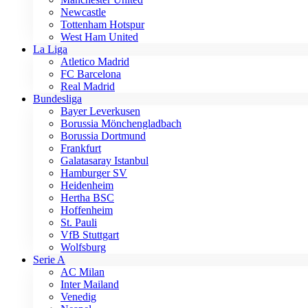
Newcastle
Tottenham Hotspur
West Ham United
La Liga
Atletico Madrid
FC Barcelona
Real Madrid
Bundesliga
Bayer Leverkusen
Borussia Mönchengladbach
Borussia Dortmund
Frankfurt
Galatasaray Istanbul
Hamburger SV
Heidenheim
Hertha BSC
Hoffenheim
St. Pauli
VfB Stuttgart
Wolfsburg
Serie A
AC Milan
Inter Mailand
Venedig