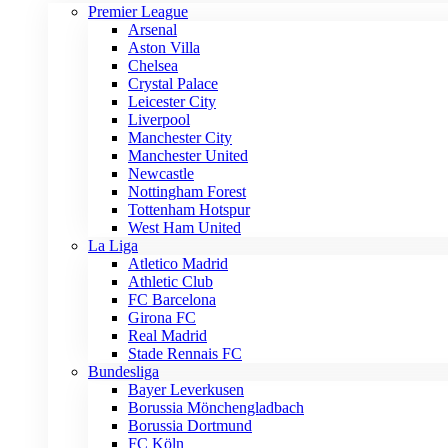
Premier League
Arsenal
Aston Villa
Chelsea
Crystal Palace
Leicester City
Liverpool
Manchester City
Manchester United
Newcastle
Nottingham Forest
Tottenham Hotspur
West Ham United
La Liga
Atletico Madrid
Athletic Club
FC Barcelona
Girona FC
Real Madrid
Stade Rennais FC
Bundesliga
Bayer Leverkusen
Borussia Mönchengladbach
Borussia Dortmund
FC Köln