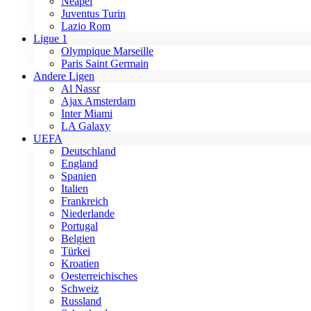
Neapel
Juventus Turin
Lazio Rom
Ligue 1
Olympique Marseille
Paris Saint Germain
Andere Ligen
Al Nassr
Ajax Amsterdam
Inter Miami
LA Galaxy
UEFA
Deutschland
England
Spanien
Italien
Frankreich
Niederlande
Portugal
Belgien
Türkei
Kroatien
Oesterreichisches
Schweiz
Russland