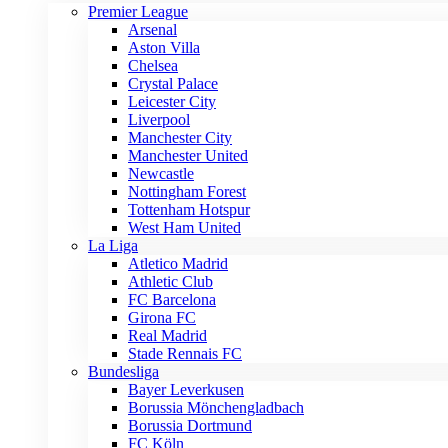
Premier League
Arsenal
Aston Villa
Chelsea
Crystal Palace
Leicester City
Liverpool
Manchester City
Manchester United
Newcastle
Nottingham Forest
Tottenham Hotspur
West Ham United
La Liga
Atletico Madrid
Athletic Club
FC Barcelona
Girona FC
Real Madrid
Stade Rennais FC
Bundesliga
Bayer Leverkusen
Borussia Mönchengladbach
Borussia Dortmund
FC Köln