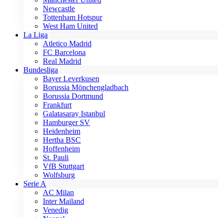
Newcastle
Tottenham Hotspur
West Ham United
La Liga
Atletico Madrid
FC Barcelona
Real Madrid
Bundesliga
Bayer Leverkusen
Borussia Mönchengladbach
Borussia Dortmund
Frankfurt
Galatasaray Istanbul
Hamburger SV
Heidenheim
Hertha BSC
Hoffenheim
St. Pauli
VfB Stuttgart
Wolfsburg
Serie A
AC Milan
Inter Mailand
Venedig