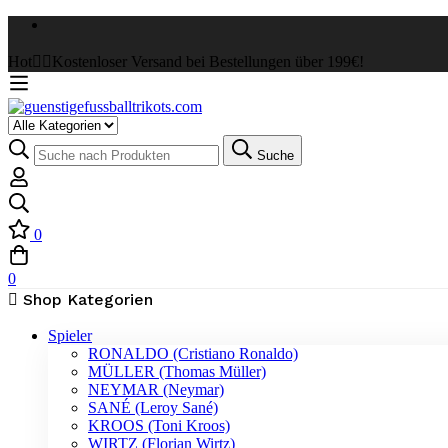
Hot
✌🏼Kostenloser Versand bei Bestellungen über 199€!
Select
a
Suche
Suche
Category
nach:
0
0
Shop Kategorien
Spieler
RONALDO (Cristiano Ronaldo)
MÜLLER (Thomas Müller)
NEYMAR (Neymar)
SANÉ (Leroy Sané)
KROOS (Toni Kroos)
WIRTZ (Florian Wirtz)