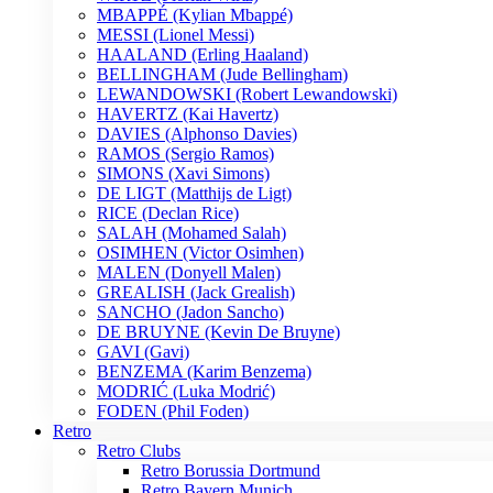
MBAPPÉ (Kylian Mbappé)
MESSI (Lionel Messi)
HAALAND (Erling Haaland)
BELLINGHAM (Jude Bellingham)
LEWANDOWSKI (Robert Lewandowski)
HAVERTZ (Kai Havertz)
DAVIES (Alphonso Davies)
RAMOS (Sergio Ramos)
SIMONS (Xavi Simons)
DE LIGT (Matthijs de Ligt)
RICE (Declan Rice)
SALAH (Mohamed Salah)
OSIMHEN (Victor Osimhen)
MALEN (Donyell Malen)
GREALISH (Jack Grealish)
SANCHO (Jadon Sancho)
DE BRUYNE (Kevin De Bruyne)
GAVI (Gavi)
BENZEMA (Karim Benzema)
MODRIĆ (Luka Modrić)
FODEN (Phil Foden)
Retro
Retro Clubs
Retro Borussia Dortmund
Retro Bayern Munich