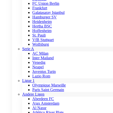
FC Union Berlin
Frankfurt
Galatasaray Istanbul
Hamburger SV
Heidenheim
Hertha BSC
Hoffenheim
St. Pauli
VfB Stuttgart
Wolfsburg
Serie A
AC Milan
Inter Mailand
Venedig
Neapel
Juventus Turin
Lazio Rom
Ligue 1
Olympique Marseille
Paris Saint Germain
Andere Ligen
Aberdeen FC
Ajax Amsterdam
Al Nassr
Atlético River Plate