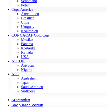
Schottland
Polen
Copa América
Argentinien
Brasilien
Chile
Uruguay
Kolumbien
CONCACAF Gold Cup
Mexiko
Panama
Kostarika
Kanada
USA
AFCON
Ägypten
Nigeria
AFC
Australien
Japan
Saudi-Arabien
Südkorea
Startseite
Shop nach Verein