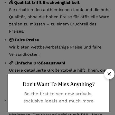
💰 Qualität trifft Erschwinglichkeit
Sie erhalten den authentischen Look und die hohe
Qualität, ohne die hohen Preise für offizielle Ware
zahlen zu müssen – zu einem Bruchteil des
Preises.
📦 Faire Preise
Wir bieten wettbewerbsfähige Preise und faire
Versandkosten.
📏 Einfache Größenauswahl
Unsere detaillierte Größentabelle hilft Ihnen, die
perfekte Passform zu finden. Bei Fragen zur Größe
Don’t Want To Miss Anything?
kontaktieren Sie uns bitte per E-Mail oder
Whatsapp.
Be the first to see new arrivals,
🚚 Zuverlässige Lieferung
exclusive ideals and much more
Erhalten Sie Ihr Trikot innerhalb von 7-12
Werktagen. Der Versand erfolgt mit DHL. Nach