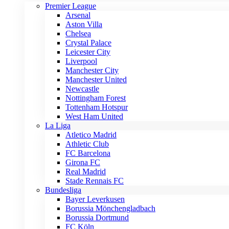
Premier League
Arsenal
Aston Villa
Chelsea
Crystal Palace
Leicester City
Liverpool
Manchester City
Manchester United
Newcastle
Nottingham Forest
Tottenham Hotspur
West Ham United
La Liga
Atletico Madrid
Athletic Club
FC Barcelona
Girona FC
Real Madrid
Stade Rennais FC
Bundesliga
Bayer Leverkusen
Borussia Mönchengladbach
Borussia Dortmund
FC Köln