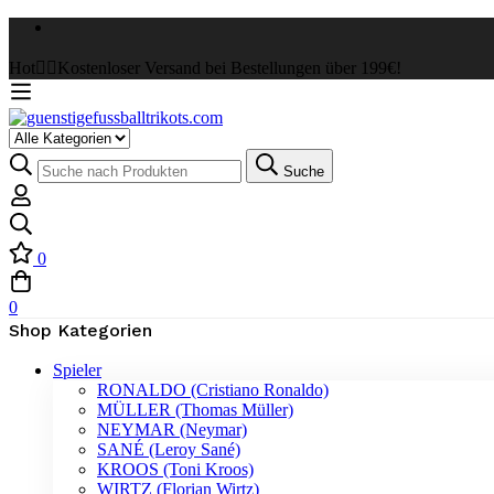
Hot
✌🏼Kostenloser Versand bei Bestellungen über 199€!
Select
a
Suche
Suche
Category
nach:
0
0
Shop Kategorien
Spieler
RONALDO (Cristiano Ronaldo)
MÜLLER (Thomas Müller)
NEYMAR (Neymar)
SANÉ (Leroy Sané)
KROOS (Toni Kroos)
WIRTZ (Florian Wirtz)