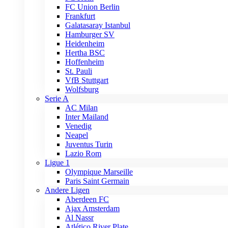
FC Union Berlin
Frankfurt
Galatasaray Istanbul
Hamburger SV
Heidenheim
Hertha BSC
Hoffenheim
St. Pauli
VfB Stuttgart
Wolfsburg
Serie A
AC Milan
Inter Mailand
Venedig
Neapel
Juventus Turin
Lazio Rom
Ligue 1
Olympique Marseille
Paris Saint Germain
Andere Ligen
Aberdeen FC
Ajax Amsterdam
Al Nassr
Atlético River Plate