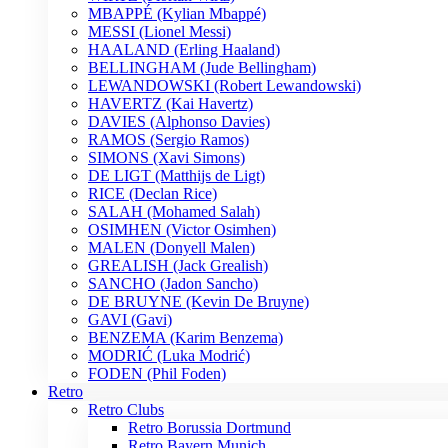
MBAPPÉ (Kylian Mbappé)
MESSI (Lionel Messi)
HAALAND (Erling Haaland)
BELLINGHAM (Jude Bellingham)
LEWANDOWSKI (Robert Lewandowski)
HAVERTZ (Kai Havertz)
DAVIES (Alphonso Davies)
RAMOS (Sergio Ramos)
SIMONS (Xavi Simons)
DE LIGT (Matthijs de Ligt)
RICE (Declan Rice)
SALAH (Mohamed Salah)
OSIMHEN (Victor Osimhen)
MALEN (Donyell Malen)
GREALISH (Jack Grealish)
SANCHO (Jadon Sancho)
DE BRUYNE (Kevin De Bruyne)
GAVI (Gavi)
BENZEMA (Karim Benzema)
MODRIĆ (Luka Modrić)
FODEN (Phil Foden)
Retro
Retro Clubs
Retro Borussia Dortmund
Retro Bayern Munich