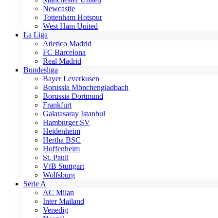
Newcastle
Tottenham Hotspur
West Ham United
La Liga
Atletico Madrid
FC Barcelona
Real Madrid
Bundesliga
Bayer Leverkusen
Borussia Mönchengladbach
Borussia Dortmund
Frankfurt
Galatasaray Istanbul
Hamburger SV
Heidenheim
Hertha BSC
Hoffenheim
St. Pauli
VfB Stuttgart
Wolfsburg
Serie A
AC Milan
Inter Mailand
Venedig