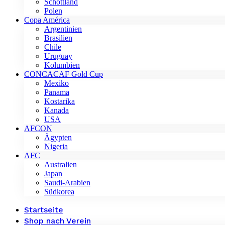
Schottland
Polen
Copa América
Argentinien
Brasilien
Chile
Uruguay
Kolumbien
CONCACAF Gold Cup
Mexiko
Panama
Kostarika
Kanada
USA
AFCON
Ägypten
Nigeria
AFC
Australien
Japan
Saudi-Arabien
Südkorea
Startseite
Shop nach Verein