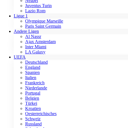
Neapel
Juventus Turin
Lazio Rom
Ligue 1
Olympique Marseille
Paris Saint Germain
Andere Ligen
Al Nassr
Ajax Amsterdam
Inter Miami
LA Galaxy
UEFA
Deutschland
England
Spanien
Italien
Frankreich
Niederlande
Portugal
Belgien
Türkei
Kroatien
Oesterreichisches
Schweiz
Russland