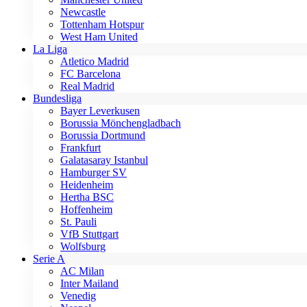
Newcastle
Tottenham Hotspur
West Ham United
La Liga
Atletico Madrid
FC Barcelona
Real Madrid
Bundesliga
Bayer Leverkusen
Borussia Mönchengladbach
Borussia Dortmund
Frankfurt
Galatasaray Istanbul
Hamburger SV
Heidenheim
Hertha BSC
Hoffenheim
St. Pauli
VfB Stuttgart
Wolfsburg
Serie A
AC Milan
Inter Mailand
Venedig