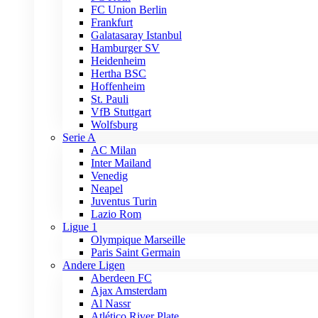
FC Union Berlin
Frankfurt
Galatasaray Istanbul
Hamburger SV
Heidenheim
Hertha BSC
Hoffenheim
St. Pauli
VfB Stuttgart
Wolfsburg
Serie A
AC Milan
Inter Mailand
Venedig
Neapel
Juventus Turin
Lazio Rom
Ligue 1
Olympique Marseille
Paris Saint Germain
Andere Ligen
Aberdeen FC
Ajax Amsterdam
Al Nassr
Atlético River Plate