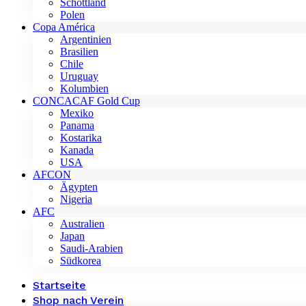
Schottland
Polen
Copa América
Argentinien
Brasilien
Chile
Uruguay
Kolumbien
CONCACAF Gold Cup
Mexiko
Panama
Kostarika
Kanada
USA
AFCON
Ägypten
Nigeria
AFC
Australien
Japan
Saudi-Arabien
Südkorea
Startseite
Shop nach Verein