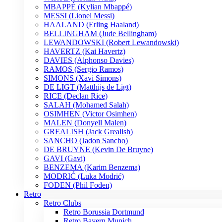
MBAPPÉ (Kylian Mbappé)
MESSI (Lionel Messi)
HAALAND (Erling Haaland)
BELLINGHAM (Jude Bellingham)
LEWANDOWSKI (Robert Lewandowski)
HAVERTZ (Kai Havertz)
DAVIES (Alphonso Davies)
RAMOS (Sergio Ramos)
SIMONS (Xavi Simons)
DE LIGT (Matthijs de Ligt)
RICE (Declan Rice)
SALAH (Mohamed Salah)
OSIMHEN (Victor Osimhen)
MALEN (Donyell Malen)
GREALISH (Jack Grealish)
SANCHO (Jadon Sancho)
DE BRUYNE (Kevin De Bruyne)
GAVI (Gavi)
BENZEMA (Karim Benzema)
MODRIĆ (Luka Modrić)
FODEN (Phil Foden)
Retro
Retro Clubs
Retro Borussia Dortmund
Retro Bayern Munich