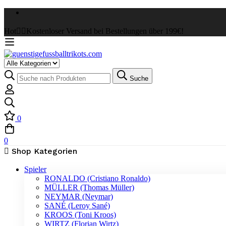
Hot
✌🏼Kostenloser Versand bei Bestellungen über 199€!
Select
a
Suche
Suche
Category
nach:
0
0
Shop Kategorien
Spieler
RONALDO (Cristiano Ronaldo)
MÜLLER (Thomas Müller)
NEYMAR (Neymar)
SANÉ (Leroy Sané)
KROOS (Toni Kroos)
WIRTZ (Florian Wirtz)