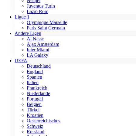
Neapel
Juventus Turin
Lazio Rom
Ligue 1
Olympique Marseille
Paris Saint Germain
Andere Ligen
Al Nassr
Ajax Amsterdam
Inter Miami
LA Galaxy
UEFA
Deutschland
England
Spanien
Italien
Frankreich
Niederlande
Portugal
Belgien
Türkei
Kroatien
Oesterreichisches
Schweiz
Russland