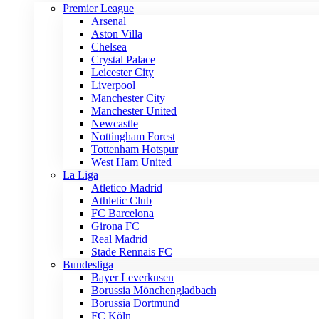
Premier League
Arsenal
Aston Villa
Chelsea
Crystal Palace
Leicester City
Liverpool
Manchester City
Manchester United
Newcastle
Nottingham Forest
Tottenham Hotspur
West Ham United
La Liga
Atletico Madrid
Athletic Club
FC Barcelona
Girona FC
Real Madrid
Stade Rennais FC
Bundesliga
Bayer Leverkusen
Borussia Mönchengladbach
Borussia Dortmund
FC Köln