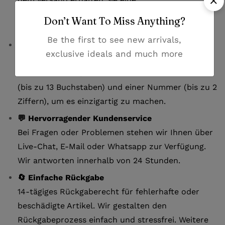
Sendungsverfolgungsnummer, um Ihre Lieferung
Don’t Want To Miss Anything?
jederzeit nachzuverfolgen.
Be the first to see new arrivals,
✏️ Personalisierung verfügbar:
exclusive ideals and much more
Gestalten Sie Ihr AS Roma Herren Torwart
Fußballtrikot 25/26 individuell mit einem Namen
(bis zu 13 Buchstaben) und einer Nummer (bis zu 2
Ziffern), um es einzigartig zu machen.
💬 Hervorragender Kundenservice
Bei Fragen oder Problemen stehen wir Ihnen über
Live-Chat, E-Mail oder Whatsapp zur Verfügung.
Wir antworten innerhalb von 24 Stunden.
🔄 Einfache Rückgabe
14-tägiges Rückgaberecht für fehlerhafte oder
beschädigte Artikel. Wir gestalten den
Rückgabeprozess einfach und stressfrei. Weitere