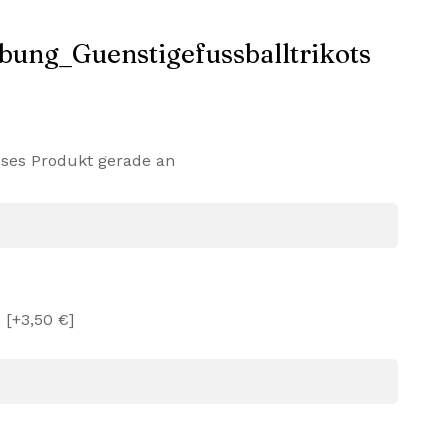
eses Produkt gerade an
e
[+3,50 €]