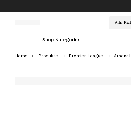
Select
Suche
a
nach:
Category
Shop Kategorien
Home
Produkte
Premier League
Arsenal