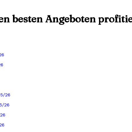
den besten Angeboten profiti
26
26
25/26
5/26
/26
26