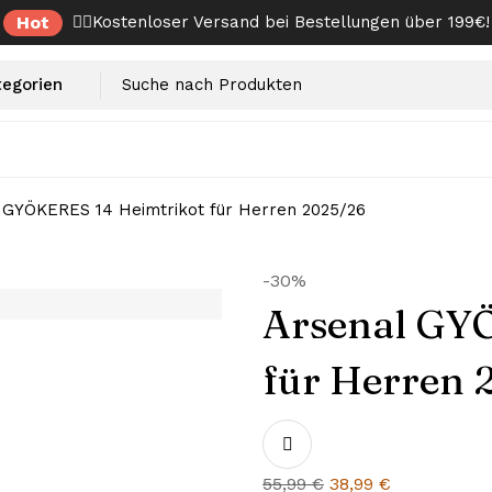
Hot
✌🏼Kostenloser Versand bei Bestellungen über 199€!
 GYÖKERES 14 Heimtrikot für Herren 2025/26
-30%
Arsenal GY
für Herren 
Ursprünglicher
Aktueller
55,99
€
38,99
€