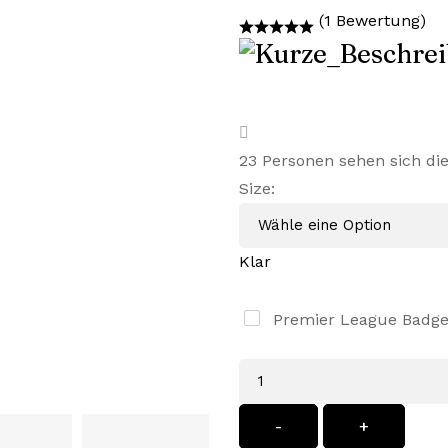
Preis
Preis
(1 Bewertung)
war:
ist:
55,99 €
38,99 €.
23
Personen sehen sich di
Size
:
Klar
Premier League Badg
Menge
-
+