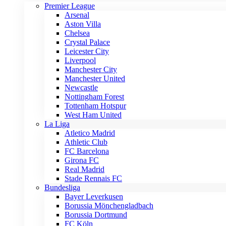
Premier League
Arsenal
Aston Villa
Chelsea
Crystal Palace
Leicester City
Liverpool
Manchester City
Manchester United
Newcastle
Nottingham Forest
Tottenham Hotspur
West Ham United
La Liga
Atletico Madrid
Athletic Club
FC Barcelona
Girona FC
Real Madrid
Stade Rennais FC
Bundesliga
Bayer Leverkusen
Borussia Mönchengladbach
Borussia Dortmund
FC Köln