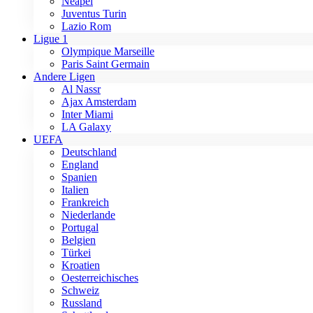
Neapel
Juventus Turin
Lazio Rom
Ligue 1
Olympique Marseille
Paris Saint Germain
Andere Ligen
Al Nassr
Ajax Amsterdam
Inter Miami
LA Galaxy
UEFA
Deutschland
England
Spanien
Italien
Frankreich
Niederlande
Portugal
Belgien
Türkei
Kroatien
Oesterreichisches
Schweiz
Russland