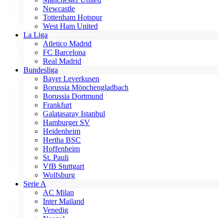
Newcastle
Tottenham Hotspur
West Ham United
La Liga
Atletico Madrid
FC Barcelona
Real Madrid
Bundesliga
Bayer Leverkusen
Borussia Mönchengladbach
Borussia Dortmund
Frankfurt
Galatasaray Istanbul
Hamburger SV
Heidenheim
Hertha BSC
Hoffenheim
St. Pauli
VfB Stuttgart
Wolfsburg
Serie A
AC Milan
Inter Mailand
Venedig