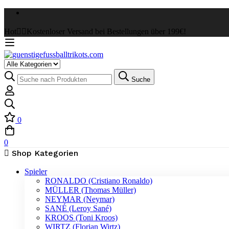
Hot
✌🏼Kostenloser Versand bei Bestellungen über 199€!
Select
a
Suche
Suche
Category
nach:
0
0
Shop Kategorien
Spieler
RONALDO (Cristiano Ronaldo)
MÜLLER (Thomas Müller)
NEYMAR (Neymar)
SANÉ (Leroy Sané)
KROOS (Toni Kroos)
WIRTZ (Florian Wirtz)