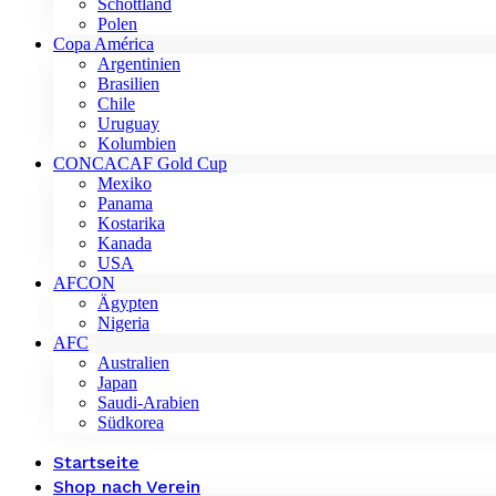
Schottland
Polen
Copa América
Argentinien
Brasilien
Chile
Uruguay
Kolumbien
CONCACAF Gold Cup
Mexiko
Panama
Kostarika
Kanada
USA
AFCON
Ägypten
Nigeria
AFC
Australien
Japan
Saudi-Arabien
Südkorea
Startseite
Shop nach Verein