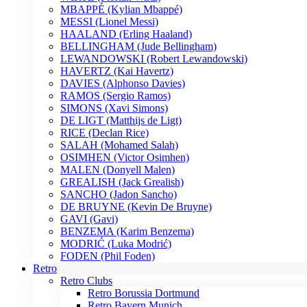
MBAPPÉ (Kylian Mbappé)
MESSI (Lionel Messi)
HAALAND (Erling Haaland)
BELLINGHAM (Jude Bellingham)
LEWANDOWSKI (Robert Lewandowski)
HAVERTZ (Kai Havertz)
DAVIES (Alphonso Davies)
RAMOS (Sergio Ramos)
SIMONS (Xavi Simons)
DE LIGT (Matthijs de Ligt)
RICE (Declan Rice)
SALAH (Mohamed Salah)
OSIMHEN (Victor Osimhen)
MALEN (Donyell Malen)
GREALISH (Jack Grealish)
SANCHO (Jadon Sancho)
DE BRUYNE (Kevin De Bruyne)
GAVI (Gavi)
BENZEMA (Karim Benzema)
MODRIĆ (Luka Modrić)
FODEN (Phil Foden)
Retro
Retro Clubs
Retro Borussia Dortmund
Retro Bayern Munich