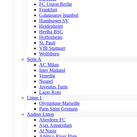
FC Union Berlin
Frankfurt
Galatasaray Istanbul
Hamburger SV
Heidenheim
Hertha BSC
Hoffenheim
St. Pauli
VfB Stuttgart
Wolfsburg
Serie A
AC Milan
Inter Mailand
Venedig
Neapel
Juventus Turin
Lazio Rom
Ligue 1
Olympique Marseille
Paris Saint Germain
Andere Ligen
Aberdeen FC
Ajax Amsterdam
Al Nassr
Atlético River Plate