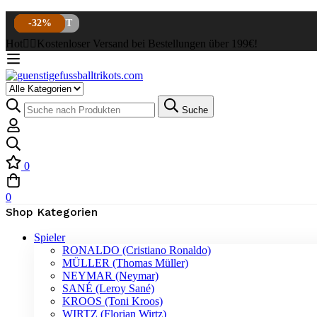
SOLD
-36%
-32%
-36%
-32%
OUT
Hot
✌🏼Kostenloser Versand bei Bestellungen über 199€!
Select
a
Suche
Suche
Category
nach:
0
0
Shop Kategorien
Spieler
RONALDO (Cristiano Ronaldo)
MÜLLER (Thomas Müller)
NEYMAR (Neymar)
SANÉ (Leroy Sané)
KROOS (Toni Kroos)
WIRTZ (Florian Wirtz)