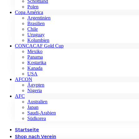
Schottland
Polen
Copa América
Argentinien
Brasilien
Chile
Uruguay
Kolumbien
CONCACAF Gold Cup
Mexiko
Panama
Kostarika
Kanada
USA
AFCON
Ägypten
Nigeria
AFC
Australien
Japan
Saudi-Arabien
Südkorea
Startseite
Shop nach Verein