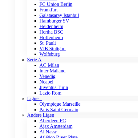
FC Union Berlin
Frankfurt
Galatasaray Istanbul
Hamburger SV
Heidenheim
Hertha BSC
Hoffenheim
St. Pauli
VfB Stuttgart
Wolfsburg
Serie A
AC Milan
Inter Mailand
Venedig
Neapel
Juventus Turin
Lazio Rom
Ligue 1
Olympique Marseille
Paris Saint Germain
Andere Ligen
Aberdeen FC
Ajax Amsterdam
Al Nassr
Atlético River Plate