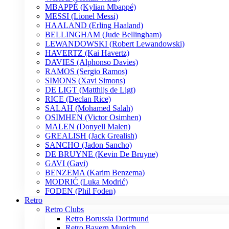
MBAPPÉ (Kylian Mbappé)
MESSI (Lionel Messi)
HAALAND (Erling Haaland)
BELLINGHAM (Jude Bellingham)
LEWANDOWSKI (Robert Lewandowski)
HAVERTZ (Kai Havertz)
DAVIES (Alphonso Davies)
RAMOS (Sergio Ramos)
SIMONS (Xavi Simons)
DE LIGT (Matthijs de Ligt)
RICE (Declan Rice)
SALAH (Mohamed Salah)
OSIMHEN (Victor Osimhen)
MALEN (Donyell Malen)
GREALISH (Jack Grealish)
SANCHO (Jadon Sancho)
DE BRUYNE (Kevin De Bruyne)
GAVI (Gavi)
BENZEMA (Karim Benzema)
MODRIĆ (Luka Modrić)
FODEN (Phil Foden)
Retro
Retro Clubs
Retro Borussia Dortmund
Retro Bayern Munich