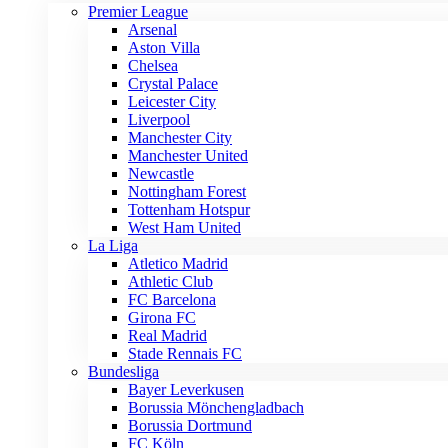
Premier League
Arsenal
Aston Villa
Chelsea
Crystal Palace
Leicester City
Liverpool
Manchester City
Manchester United
Newcastle
Nottingham Forest
Tottenham Hotspur
West Ham United
La Liga
Atletico Madrid
Athletic Club
FC Barcelona
Girona FC
Real Madrid
Stade Rennais FC
Bundesliga
Bayer Leverkusen
Borussia Mönchengladbach
Borussia Dortmund
FC Köln