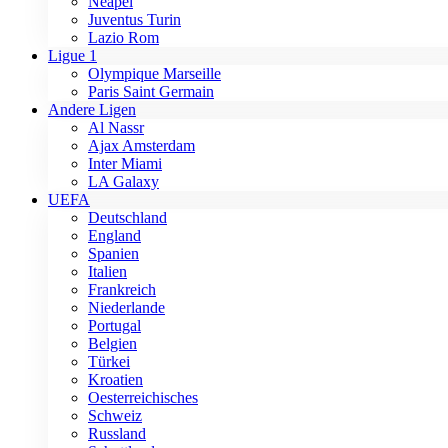
Neapel
Juventus Turin
Lazio Rom
Ligue 1
Olympique Marseille
Paris Saint Germain
Andere Ligen
Al Nassr
Ajax Amsterdam
Inter Miami
LA Galaxy
UEFA
Deutschland
England
Spanien
Italien
Frankreich
Niederlande
Portugal
Belgien
Türkei
Kroatien
Oesterreichisches
Schweiz
Russland