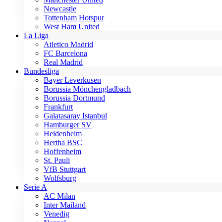
Newcastle
Tottenham Hotspur
West Ham United
La Liga
Atletico Madrid
FC Barcelona
Real Madrid
Bundesliga
Bayer Leverkusen
Borussia Mönchengladbach
Borussia Dortmund
Frankfurt
Galatasaray Istanbul
Hamburger SV
Heidenheim
Hertha BSC
Hoffenheim
St. Pauli
VfB Stuttgart
Wolfsburg
Serie A
AC Milan
Inter Mailand
Venedig