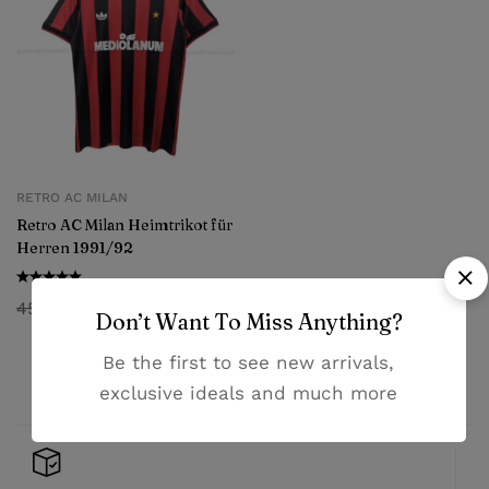
RETRO AC MILAN
Retro AC Milan Heimtrikot für
Herren 1991/92
45,99
€
29,99
€
Don’t Want To Miss Anything?
Be the first to see new arrivals,
exclusive ideals and much more